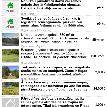
Nopirkšu privatizētu dārzu vai zemes
gabalu Juglā(Makšķernieku ciemats,
pērku
Bābelītis, Bukulti)- var ar nelielu
remontējamu
Rīga, Jugla
Sveiki, vēlos iegādāties dārzu, kas ir
reģistrēts zemesgrāmatā. piezvani vai
pērku
atsūti ziņu. Vēlams cenā līdz 5000 eiro.
Rīgas rajons, Olaines pag.
Izīrē dārza zemesgabalu 350 m² ar
siltumnīcu un upīti Pārogrē. Uz zemesgabala
55
€/mēn.
atrodas: siltumnīca, sausā tualete, āb
Ogre un raj., Ogre
Владелец сдаёт (возможно с правом
выкупа ) земельный участок 1100 кв. м .
100
€/mēn.
Отличный, солнечный участок, спокойное
место.
Rīga, Dārzciems
Tiek nodota dārza mājiņa, uz zemesgabala
esošā manta un stādījumi. Zeme ir Rīgas
2,800
€
pašvaldības īpašums un netiek pārdota.
Rīga, Rumbula
Ābeles, ķirši un puķes un zemeņu vagas,
zemesgabals uz nomaksu pa 300 Eur mēn,
14,000
€
pirmā iemaksa pie darījuma noslēgsanas
vi
Ventspils un raj., Ventspils
Pārdod īres tiesības uz mazdārziņu. Uz
zemes gabala atrodas dārza mājiņa un
1,000
€
ūdens spice. Tikai īsā braucienā no Rīgas