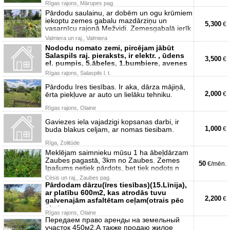
Rīgas rajons, Mārupes pag.
Pārdodu saulainu, ar dobēm un ogu krūmiem
iekoptu zemes gabalu mazdārziņu un
5,300
€
vasarnīcu rajonā Mežvidi. Zemesgabalā ierīk
Valmiera un raj., Valmiera
Nododu nomato zemi, pircējam jābūt
Salaspils raj. pieraksts, ir elektr. , ūdens
3,500
€
el. pumpis, 5.ābeles, 1.bumbiere, avenes
Rīgas rajons, Salaspils l. t.
Pārdodu īres tiesības. Ir aka, dārza mājiņā,
2,000
ērta piekļuve ar auto un lielāku tehniku.
€
Rīgas rajons, Olaine
Gaviezes iela vajadzigi kopsanas darbi, ir
1,000
buda blakus celjam, ar nomas tiesibam.
€
Rīga, Zolitūde
Meklējam saimnieku mūsu 1 ha ābeļdārzam
Zaubes pagastā, 3km no Zaubes. Zemes
50
€/mēn.
īpašums netiek pārdots, bet tiek nodots n
Cēsis un raj., Zaubes pag.
Pārdodam dārzu(īres tiesības)(15.Līnija),
ar platību 600m2, kas atrodās tuvu
2,200
€
galvenajām asfaltētam ceļam(otrais pēc
skai
Rīgas rajons, Olaine
Передаем право аренды на земельный
участок 450м2.А также продаю жилое