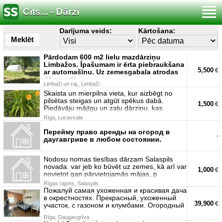
Cits... - Dārzi
Darījuma veids:
Kārtošana:
Meklēt
Pārdodam 600 m2 lielu mazdārziņu
Limbažos. Īpašumam ir ērta piebraukšana
5,500
€
ar automašīnu. Uz zemesgabala atrodas
dārza māj
Limbaži un raj., Limbaži
Skaista un mierpilna vieta, kur aizbēgt no
pilsētas steigas un atgūt spēkus dabā.
1,500
€
Piedāvāju mājīgu un zaļu dārziņu, kas
Rīga, Lucavsala
Перейму право аренды на огород в
-
даугавгриве в любом состоянии.
Nodosu nomas tiesības dārzam Salaspils
novada. var jeb ko būvēt uz zemes, kā arī var
1,000
€
novietot gan pārvietojamās mājas, p
Rīgas rajons, Salaspils
Пожалуй самая ухоженная и красивая дача
в окрестностях. Прекрасный, ухоженный
39,900
€
участок, с газоном и клумбами. Огородный
у
Rīga, Daugavgrīva