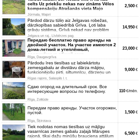
celts Uz priekšu nekas nav zināms Vēlos
2,500
€
kompensāciju Atrašanās vieta Majo
Jūrmala, Majori
Pārdod dārzu tūliņ aiz Jelgavas robežas,
dārzkopības sabiedrībā Grīva. Ļoti laba
14,950
€
grāvju sistēma, Grīvā nekad nav problēm
Jelgava un raj., Līvbērzes pag.
Передаю бесплатно право аренды на
двойной участок. На участке имеются 2
23,000
€
дома-летний и утеплённый,
соединённые общей закр
Rīga, Daugavgrīva
Pārdodu īres tiesības uz labiekārtotu
zemesgabalu ar divstāvu dārza mājiņu,
9,000
€
funkcionējošu pirti, siltumnīcu, dārzeņu un
Rīgas rajons, Salaspils l. t.
Сдаю огород на длительный срок. Все
110
интересующие вопросы по телефону.
€/mēn.
Rīga, Zolitūde
Передам право аренды. Участок огорожен,
1,500
пустой.
€
Rīga, Šķirotava
Tiek nodotas nomas tiesības uz mājīgu
vasarnīcas zemes gabalu zaļajā Mārupes
6,500
€
rajonā, tikai dažu minūšu brauciena attālum