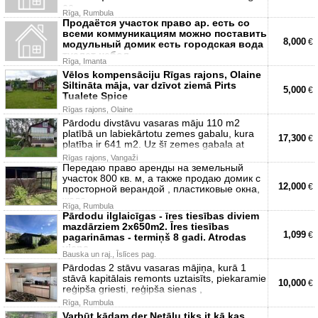
ce
Rīga, Rumbula
Продаётся участок право ар. есть со
всеми коммуникациям можно поставить
8,000
€
модульный домик есть городская вода
туалет небол
Rīga, Imanta
Vēlos kompensāciju Rīgas rajons, Olaine
Siltināta māja, var dzīvot ziemā Pirts
5,000
€
Tualete Spice
Rīgas rajons, Olaine
Pārdodu divstāvu vasaras māju 110 m2
platībā un labiekārtotu zemes gabalu, kura
17,300
€
platība ir 641 m2. Uz šī zemes gabala at
Rīgas rajons, Vangaži
Передаю право аренды на земельный
участок 800 кв. м, а также продаю домик с
12,000
€
просторной верандой , пластиковые окна,
желе
Rīga, Rumbula
Pārdodu ilglaicīgas - īres tiesības diviem
mazdārziem 2x650m2. Īres tiesības
1,099
€
pagarināmas - termiņš 8 gadi. Atrodas
viens
Bauska un raj., Īslīces pag.
Pārdodas 2 stāvu vasaras mājiņa, kurā 1
stāvā kapitālais remonts uztaisīts, piekaramie
10,000
€
reģipša griesti, reģipša sienas ,
Rīga, Rumbula
Varbūt kādam der Netālu tiks it kā kas