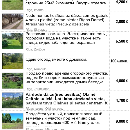
4,200
€
строение 25м2.2комнаты. Внутри отделка
деревом. Сп
Rīga, Imanta
Nodu nomas tiesības uz dārza zemes gabalu
4 sotku platībā (zeme pieder Rīgas Domei).
2,000
€
Atrašanās vieta: Preču-2 dzelzceļa
Rīga, Šķirotava
Рассрочка возможна. Электричество есть ,
городская вода на участке и также есть
6,500
€
спица, видионаблюдение, охранная
сигнали
Rīga, Zolitūde
Сдаю огород вместе с домиком.
100
€/mēn.
Rīga, Rumbula
Продаю право аренды огородного участка.
рядом Кишэзерс и возможность купаться.
4,000
€
на территории находится домик беседка
теп
Rīga, Jaunciems
Pàrdodu dàrzu(īres tiesības) Olainè,
Celtnieku ielā. Ļoti laba atrašanās vieta,
4,700
€
pavisam tuvu Olaines pilsētas centram. K
Rīgas rajons, Olaines pag.
Продаётся уютный, приватизированный
земельный участок под кемпинг, сад,
9,000
€
огород, площадью 600 м2. Ваш уголок
природы неда
Rīgas rajons, Mārupes pag.