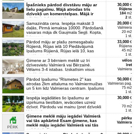
Īpašnieks pārdod divstāvu māju ar
30,000
€
lielu pagalmu. Mājā atrodas trīs
Rūjiena
184
m2
dzīvokļi un komerctelpas. Mājā ir
2
st.
pilsētas ūdens un k
Samazināta cena. Iespēja maksāt 3
20,000
€
daļās, Pirmā iemaksa 10000. Pārdošanā
Valmiera
20 m2
vasaras māja dk Gaujmala Segļi. Kopta,
1 st.
līdzena z
Pārdod māju ar plašu zemesgabalu
33,000
€
Rūjienā, Rūjas ielā 10 Piedāvājumā
Rūjiena
45 m2
īpašums Rūjienā, Rūjas ielā 10, kas
1 st.
sastāv no dzī
Ģimene ar 3 bērniem meklē uz īri
vēlos
dzīvesvietu Valmierā vai Bērzainē.
īret
Vēlams 3-4 istabas. Izskatīsim visus
Valmiera
-
piedāvājumus.
Pārdod īpašumu "Rīsmetes 2" kas
50,000
€
atrodas 2km attaluma no Valmiermuižas
Valmieras pag.
75 m2
un 5 km lidz Valmieras centram. Ipašums
1 st.
sastav
Iespēja iegādāties šo īpašumu ar
30,000
€
izpirkuma tiesībām, ievācoties uzreiz
-
70 m2
dzīvot. Pārdodu vai mainu (pret dzīvokli
1 st.
Valmierā
Ģimene meklē māju iegādei Valmierā
pērku
vai tās apkārtnē Esam ģimene, kas
Valmiera
meklē māju iegādei Valmierā vai tās
-
apkārtnē. Es