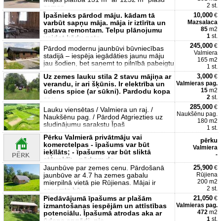
2 st.
zemes
Īpašnieks pārdod māju. kādam tā
10,000
€
varbūt sapņu māja. māja ir iztīrīta un
Mazsalaca
85
m2
gatava remontam. Telpu plānojumu
1
st.
veidot kādu pats
245,000
€
Pārdod modernu jaunbūvi būvniecības
Valmiera
stadijā – iespēja iegādāties jaunu māju
165 m2
jau šodien, bet saņemt to pilnībā pabeigtu
1 st.
Uz zemes lauku stila 2 stavu mājiņa ar
3,000
€
verandu, ir ari šķūnis. Ir elektrība un
Valmieras pag.
15
m2
ūdens spice (ar sūkni). Pardodu kopa
2
st.
ar v
285,000
€
Lauku viensētas / Valmiera un raj. /
Naukšēnu pag.
Naukšēnu pag. / Pārdod Atgriezties uz
180 m2
sludinājumu sarakstu Īpaš
1 st.
Pērku Valmierā privātmāju vai
pērku
komerctelpas - īpašums var būt
Valmiera
ieķīlāts; - īpašums var būt sliktā
-
stāvoklī; - pērkam do
Jaunbūve par zemes cenu. Pārdošanā
25,900
€
jaunbūve ar 4.7 ha zemes gabalu
Rūjiena
200 m2
mierpilnā vietā pie Rūjienas. Mājai ir
2 st.
saņemta bū
Piedāvājumā īpašums ar plašām
21,050
€
izmantošanas iespējām un attīstības
Valmieras pag.
472
m2
potenciālu. Īpašumā atrodas aka ar
1
st.
ūdens apgādi, pie