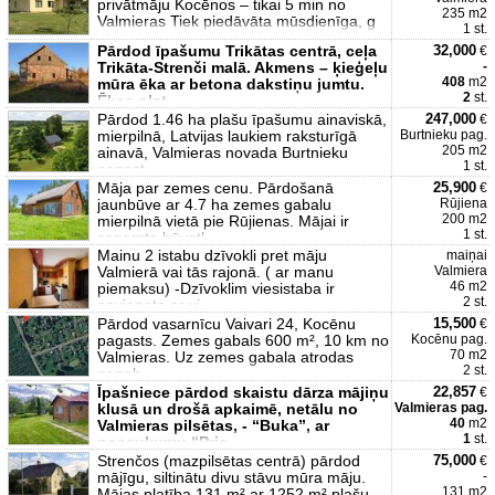
privātmāju Kocēnos – tikai 5 min no
235 m2
Valmieras Tiek piedāvāta mūsdienīga, g
1 st.
Pārdod īpašumu Trikātas centrā, ceļa
32,000
€
Trikāta-Strenči malā. Akmens – ķieģeļu
-
408
m2
mūra ēka ar betona dakstiņu jumtu.
2
st.
Ēkas plat
Pārdod 1.46 ha plašu īpašumu ainaviskā,
247,000
€
mierpilnā, Latvijas laukiem raksturīgā
Burtnieku pag.
205 m2
ainavā, Valmieras novada Burtnieku
1 st.
pagast
Māja par zemes cenu. Pārdošanā
25,900
€
jaunbūve ar 4.7 ha zemes gabalu
Rūjiena
200 m2
mierpilnā vietā pie Rūjienas. Mājai ir
1 st.
saņemta būvatļ
Mainu 2 istabu dzīvokli pret māju
maiņai
Valmierā vai tās rajonā. ( ar manu
Valmiera
46 m2
piemaksu) -Dzīvoklim viesistaba ir
2 st.
apvienota ar vi
Pārdod vasarnīcu Vaivari 24, Kocēnu
15,500
€
pagasts. Zemes gabals 600 m², 10 km no
Kocēnu pag.
70 m2
Valmieras. Uz zemes gabala atrodas
2 st.
nepab
Īpašniece pārdod skaistu dārza mājiņu
22,857
€
klusā un drošā apkaimē, netālu no
Valmieras pag.
40
m2
Valmieras pilsētas, - “Buka”, ar
1
st.
nosaukumu “Prie
Strenčos (mazpilsētas centrā) pārdod
75,000
€
mājīgu, siltinātu divu stāvu mūra māju.
-
131 m2
Mājas platība 131 m² ar 1252 m² plašu