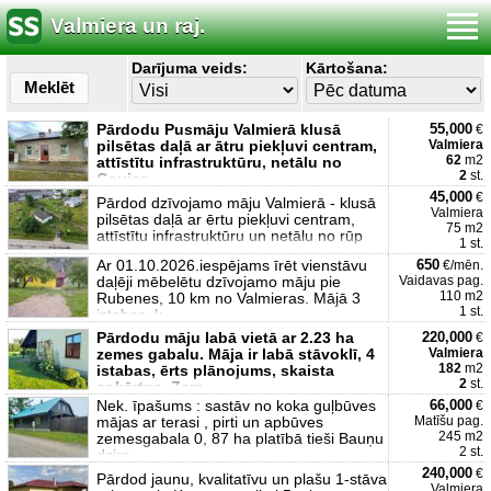
Valmiera un raj.
Darījuma veids:
Kārtošana:
Meklēt
Pārdodu Pusmāju Valmierā klusā
55,000
€
pilsētas daļā ar ātru piekļuvi centram,
Valmiera
62
m2
attīstītu infrastruktūru, netālu no
2
st.
Gaujas.
45,000
€
Pārdod dzīvojamo māju Valmierā - klusā
Valmiera
pilsētas daļā ar ērtu piekļuvi centram,
75 m2
attīstītu infrastruktūru un netālu no rūp
1 st.
Ar 01.10.2026.iespējams īrēt vienstāvu
650
€/mēn.
daļēji mēbelētu dzīvojamo māju pie
Vaidavas pag.
110 m2
Rubenes, 10 km no Valmieras. Mājā 3
1 st.
istabas, k
Pārdodu māju labā vietā ar 2.23 ha
220,000
€
zemes gabalu. Māja ir labā stāvoklī, 4
Valmiera
182
m2
istabas, ērts plānojums, skaista
2
st.
apkārtne. Zem
Nek. īpašums : sastāv no koka guļbūves
66,000
€
mājas ar terasi , pirti un apbūves
Matīšu pag.
245 m2
zemesgabala 0, 87 ha platībā tieši Bauņu
2 st.
dzirn
240,000
€
Pārdod jaunu, kvalitatīvu un plašu 1-stāva
Valmiera