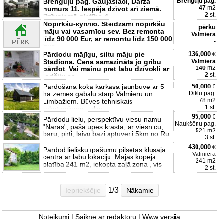
Brenguļu pag. Gaujaslāči, Dārza
Brenguļu pag.
47
m2
numurs 11. Iespēja dzīvot arī ziemā.
2
st.
Dzīvojamā platība 4
Nopirkšu-куплю. Steidzami nopirkšu
pērku
māju vai vasarnīcu sev. Bez remonta
Valmiera
līdz 90 000 Eur, ar remontu līdz 150 000
-
Eur
Pārdodu mājīgu, siltu māju pie
136,000
€
Stadiona. Cena samazināta jo gribu
Valmiera
140
m2
pārdot. Vai mainu pret labu dzīvokli ar
2
st.
lodžiju ce
Pārdošanā koka karkasa jaunbūve ar 5
50,000
€
ha zemes gabalu starp Valmieru un
Dikļu pag.
78 m2
Limbažiem. Būves tehniskais
1 st.
raksturojums: - dze
95,000
€
Pārdodu lielu, perspektīvu viesu namu
Naukšēnu pag.
"Nāras", pašā upes krastā, ar viesnīcu,
521 m2
bāru, pirti, laivu bāzi aptuveni 5km no Rū
3 st.
430,000
€
Pārdod lielisku īpašumu pilsētas klusajā
Valmiera
centrā ar labu lokāciju. Mājas kopējā
241 m2
platība 241 m2, iekopta zaļā zona , vis
2 st.
1/3
Iepriekšējie
Nākamie
Noteikumi
|
Saikne ar redaktoru
|
Www versija