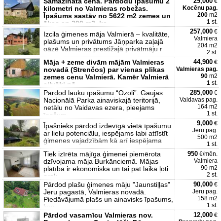
Samazināta cena. Pārdodu īpašumu 2
29,000
€
kilometri no Valmieras robežas.
Kocēnu pag.
200
m2
Īpašums sastāv no 5622 m2 zemes un
1
st.
ēkas ap 200 m2, ka
257,000
€
Izcila ģimenes māja Valmierā – kvalitāte,
Valmiera
plašums un privātums Jāņparka zaļajā
204 m2
oāzē Valmieras prestižajā privātmāju r
2 st.
Māja + zeme divām mājām Valmieras
44,900
€
novadā (Strenčos) par vienas plikas
Valmieras pag.
90
m2
zemes cenu Valmierā. Kamēr Valmierā
1
st.
cilvēki pē
Pārdod lauku īpašumu “Ozoli”. Gaujas
285,000
€
Nacionālā Parka ainaviskajā teritorijā,
Vaidavas pag.
164 m2
netālu no Vaidavas ezera, pieejams
1 st.
īpašum
9,000
€
Īpašnieks pārdod izdevīgā vietā īpašumu
Jeru pag.
ar lielu potenciālu, iespējams labi attīstīt
500 m2
ģimenes vajadzībām kā arī iespējama
1 st.
Tiek izīrēta mājīga ģimenei piemērota
950
€/mēn.
dzīvojama māja Burkānciemā. Mājas
Valmiera
90 m2
platība ir ekonomiska un tai pat laikā ļoti
2 st.
prak
Pārdod plašu ģimenes māju "Jaunstiļļas"
90,000
€
Jeru pagastā, Valmieras novadā.
Jeru pag.
158 m2
Piedāvājumā plašs un ainavisks īpašums,
1 st.
kas
Pārdod vasarnīcu Valmieras nov.
12,000
€