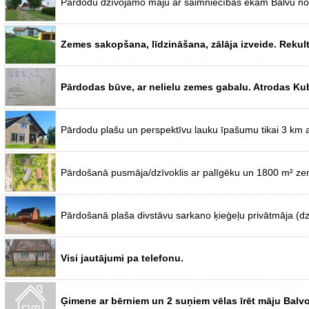
Pārdodu dzīvojamo māju ar saimniecības ēkām Balvu no
Zemes sakopšana, līdzināšana, zālāja izveide. Rekult
Pārdodas būve, ar nelielu zemes gabalu. Atrodas Kubu
Pārdodu plašu un perspektīvu lauku īpašumu tikai 3 km 
Pārdošanā pusmāja/dzīvoklis ar palīgēku un 1800 m² zeme
Pārdošanā plaša divstāvu sarkano ķieģeļu privātmāja (dz
Visi jautājumi pa telefonu.
Ģimene ar bērniem un 2 suņiem vēlas īrēt māju Balvos