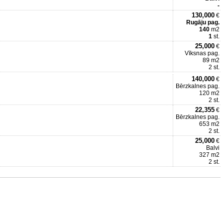
-
130,000
€
Rugāju pag.
140
m2
1
st.
25,000
€
Vīksnas pag.
89 m2
2 st.
140,000
€
Bērzkalnes pag.
120 m2
2 st.
22,355
€
Bērzkalnes pag.
653 m2
2 st.
25,000
€
Balvi
327 m2
2 st.