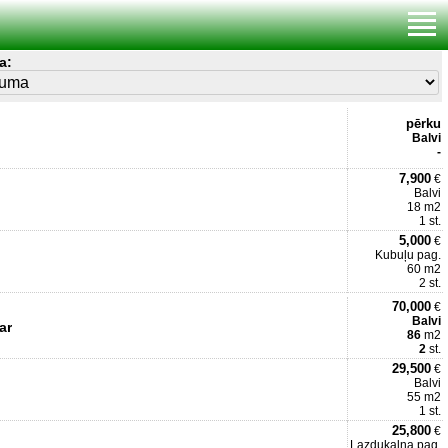
a:
pērku
Balvi
-
7,900
€
Balvi
18 m2
1 st.
5,000
€
Kubuļu pag.
60 m2
2 st.
70,000
€
Balvi
ar
86
m2
2
st.
29,500
€
Balvi
55 m2
1 st.
25,800
€
Lazdukalna pag.