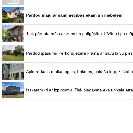
Pārdod māju ar saimniecības ēkām un mēbelēm.
Tiek pārdota māja ar zemi un palīgēkām. Līvānu tipa māja,
Pārdod īpašumu Pērkonu ezera krastā ar savu laivu pies
Apkure-katls-malka, ogles, briketes, pakešu logi, 7 ist
Izskatam īri ar izpirkumu. Tiek piedāvāta ēka unikālā at