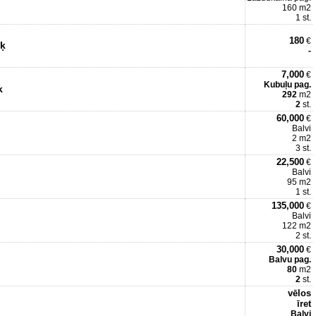
160 m2
1 st.
180
€
īķ
-
7,000
€
Kubuļu pag.
k
292
m2
2
st.
60,000
€
Balvi
2 m2
3 st.
22,500
€
Balvi
95 m2
1 st.
135,000
€
Balvi
122 m2
2 st.
30,000
€
Balvu pag.
80
m2
2
st.
vēlos
īret
Balvi