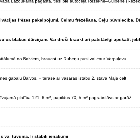
vada Lazdukalna pagastā, tieši pie autoceļa Rēzekne–Gulbene (Rēzek
ivācijas frēzes pakalpojumi, Celmu frēzēšana, Ceļu būvniecība, D
los blakus dārziņam. Var droši braukt arī patstāvīgi apskatīt jeb
attālumā no Balviem, braucot uz Rubeņu pusi vai caur Verpuļevu.
s gabalu Balvos. + terase ar vasaras istabu 2. stāvā Māja celt
īvojamā platība 121, 6 m², papildus 70, 5 m² pagrabstāvs ar garāž
 vai tuvumā. Ir stabili ienākumi