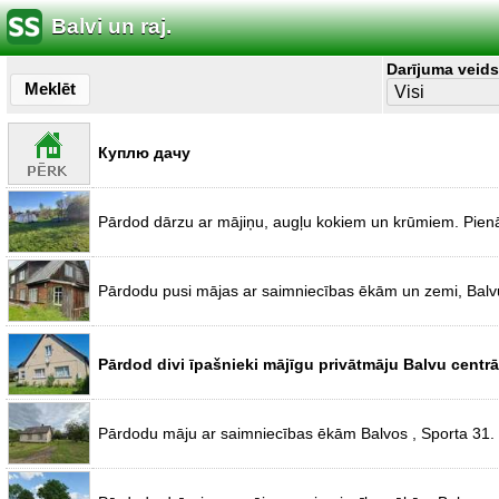
Balvi un raj.
Darījuma veids
Meklēt
Куплю дачу
Pārdod dārzu ar mājiņu, augļu kokiem un krūmiem. Pienāk 
Pārdodu pusi mājas ar saimniecības ēkām un zemi, Balvu
Pārdod divi īpašnieki mājīgu privātmāju Balvu centrā
Pārdodu māju ar saimniecības ēkām Balvos , Sporta 31. -P