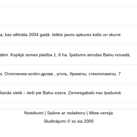
 kas siltināta 2004 gadā. Ielikts jauns apkures katls un skurst
tātni. Kopējā zemes platība 1, 6 ha. Īpašums atrodas Balvu novadā,
abas. Отопление-котёл-дрова , уголь, брикеты, стеклопакеты, 7
rašanās vietā – tieši pie Balvu ezera. Zemesgabals nav īpašumā
Noteikumi
|
Saikne ar redaktoru
|
Www versija
Sludinājumi © ss sia 2000