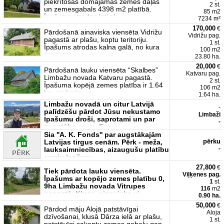
piekrītošās domājamas zemes daļas
2 st.
un zemesgabals 4398 m2 platībā.
85 m2
Īpašums atrodas ļoti sk
7234 m²
170,000
€
Pārdošanā ainaviska viensēta Vidrižu
Vidrižu pag.
pagastā ar plašu, koptu teritoriju.
1 st.
Īpašums atrodas kalna galā, no kura
100 m2
paveras
23.80 ha.
20,000
€
Pārdošanā lauku viensēta “Skalbes”
Katvaru pag.
Limbažu novada Katvaru pagastā.
2 st.
Īpašuma kopējā zemes platība ir 1.64
106 m2
ha, no kurie
1.64 ha.
Limbažu novadā un citur Latvijā
-
palīdzēšu pārdot Jūsu nekustamo
Limbaži
īpašumu droši, saprotami un par
-
augstāko cenu. Esmu
Sia ''A. K. Fonds'' par augstākajām
pērku
Latvijas tirgus cenām. Pērk - meža,
-
lauksaimniecības, aizaugušu platību
zemju īpašum
27,800
€
Tiek pārdota lauku viensēta.
Viļķenes pag.
Īpašums ar kopējo zemes platību 0,
1
st.
9ha Limbažu novada Vitrupes
116
m2
pagastā. Klusa, ainaviska vi
0.90 ha.
50,000
€
Pārdod māju Alojā patstāvīgai
Aloja
dzīvošanai, klusā Dārza ielā ar plašu,
1 st.