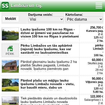
Limbaži un raj.
Darījuma veids:
Kārtošana:
Meklēt
256,700
€
Lauku īpašums 100 km no Rīgas -
Katvaru pag.
dzīvei ar ģimeni vai pazušanai no
2
st.
visiem 100 km no Rīgas ir pietiekami
125
m2
tālu, lai nega
2 ha.
Pērku Limbažos un tās apkārtnē
pērku
(rajonā) lauku īpašumu, kas var
Limbaži
-
sastāvēt no lauksaimniecības
100 ha.
zemes, ēkām, meža zemes un c
60,000
€
Pārdod gleznainu lauku īpašumu 2 ha
Skultes pag.
platībā Skultes pagastā, Limbažu
2 st.
novadā. Īpašums piemērots gan
28 m2
pastāvīgai dzīvošanai
2 ha.
90,000
€
Pārdod plašu un mājīgu lauku
Viļķenes pag.
īpašumu Limbažu novadā – vietu,
2
st.
kur baudīt mieru, dabu un
120
m2
privātumu. Ja meklē mājas, ku
5.80 ha.
122,000
€
Tiek piedāvāts skaists un daudzsološs
Salacgrīvas l. t.
lauku īpašums Limbažu novada
2 st.