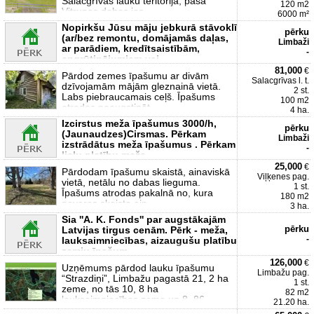
Salacgrīvas lauku teritorijā, pašā
120 m2
Vitrupes dabas ies
6000 m²
Nopirkšu Jūsu māju jebkurā stāvoklī
pērku
(ar/bez remontu, domājamās daļas,
Limbaži
ar parādiem, kredītsaistībām,
-
apgrūtinājumiem vai
81,000
€
Pārdod zemes īpašumu ar divām
Salacgrīvas l. t.
dzīvojamām mājām gleznainā vietā.
2 st.
Labs piebraucamais ceļš. Īpašums
100 m2
atrodas paaugstināt
4 ha.
Izcirstus meža īpašumus 3000/h,
pērku
(Jaunaudzes)Cirsmas. Pērkam
Limbaži
izstrādātus meža īpašumus . Pērkam
-
lielu platību meža
25,000
€
Pārdodam īpašumu skaistā, ainaviskā
Viļķenes pag.
vietā, netālu no dabas lieguma.
1 st.
Īpašums atrodas pakalnā no, kura
180 m2
paveras skaista ain
3 ha.
Sia ''A. K. Fonds'' par augstākajām
pērku
Latvijas tirgus cenām. Pērk - meža,
-
lauksaimniecības, aizaugušu platību
zemju īpašum
126,000
€
Uzņēmums pārdod lauku īpašumu
Limbažu pag.
“Strazdiņi”, Limbažu pagastā 21, 2 ha
1 st.
zeme, no tās 10, 8 ha
82 m2
lauksaimniecības zeme un 8, 86
21.20 ha.