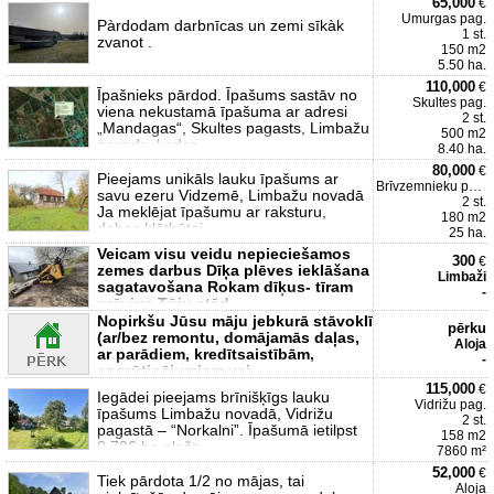
65,000
€
Umurgas pag.
Pàrdodam darbnīcas un zemi sīkàk
1 st.
zvanot .
150 m2
5.50 ha.
110,000
€
Īpašnieks pārdod. Īpašums sastāv no
Skultes pag.
viena nekustamā īpašuma ar adresi
2 st.
„Mandagas“, Skultes pagasts, Limbažu
500 m2
novads, kadas
8.40 ha.
80,000
€
Pieejams unikāls lauku īpašums ar
Brīvzemnieku pag.
savu ezeru Vidzemē, Limbažu novadā
2 st.
Ja meklējat īpašumu ar raksturu,
180 m2
dabas klātbūtni
25 ha.
Veicam visu veidu nepieciešamos
300
€
zemes darbus Dīķa plēves ieklāšana
Limbaži
sagatavošana Rokam dīķus- tīram
-
grāvjus Tūju stād
Nopirkšu Jūsu māju jebkurā stāvoklī
pērku
(ar/bez remontu, domājamās daļas,
Aloja
ar parādiem, kredītsaistībām,
-
apgrūtinājumiem vai
115,000
€
Iegādei pieejams brīnišķīgs lauku
Vidrižu pag.
īpašums Limbažu novadā, Vidrižu
2 st.
pagastā – “Norkalni”. Īpašumā ietilpst
158 m2
0.786 ha plašs
7860 m²
52,000
€
Tiek pārdota 1/2 no mājas, tai
Aloja