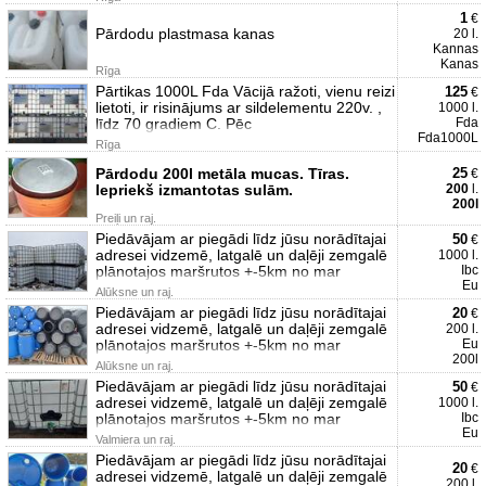
1
€
Pārdodu plastmasa kanas
20 l.
Kannas
Kanas
Rīga
Pārtikas 1000L Fda Vācijā ražoti, vienu reizi
125
€
lietoti, ir risinājums ar sildelementu 220v. ,
1000 l.
līdz 70 gradiem C. Pēc
Fda
Fda1000L
Rīga
Pārdodu 200l metāla mucas. Tīras.
25
€
Iepriekš izmantotas sulām.
200
l.
200l
Preiļi un raj.
Piedāvājam ar piegādi līdz jūsu norādītajai
50
€
adresei vidzemē, latgalē un daļēji zemgalē
1000 l.
plānotajos maršrutos +-5km no mar
Ibc
Eu
Alūksne un raj.
Piedāvājam ar piegādi līdz jūsu norādītajai
20
€
adresei vidzemē, latgalē un daļēji zemgalē
200 l.
plānotajos maršrutos +-5km no mar
Eu
200l
Alūksne un raj.
Piedāvājam ar piegādi līdz jūsu norādītajai
50
€
adresei vidzemē, latgalē un daļēji zemgalē
1000 l.
plānotajos maršrutos +-5km no mar
Ibc
Eu
Valmiera un raj.
Piedāvājam ar piegādi līdz jūsu norādītajai
20
€
adresei vidzemē, latgalē un daļēji zemgalē
200 l.