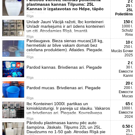
2
€
plastmasas kannas Tilpums: 25L
25
l.
Kannas ir izgatavotas no Hdpe, tāpēc
25L
tajās var
Polietilēns
Rīga
Un/adr Jauni Vācijā ražoti, Ibc konteineri
150
€
Un/adr marķejums ir arī ūdens konteineri
1000 l.
un citi. Atrodamies Rīgā, Imantā
Schutz
Rmx
Rīga
Pardaugava. Bieza sienas mucas(18 kg,
10
€
hermetiski ar blive vakam domati bez
250 l.
celofana produktiem). Atlaides. Piegade.
Mucās Бочки
Vaka
2025
Rīga
2
€
Pardod kannas. Brivdienas ari. Piegade
30 l.
Емкости
Kanni
Rīga
20
€
Pardod mucas. Brivdienas ari. Piegade
200 l.
Емкости
Mucas
Rīga
Ibc Konteineri 1000l. partikas un
65
€
kimiskiizsturigi. Ir pareija uz slauku. Vakaros
1000 l.
un brivdienas ari. Piegade. Контейнера
Емкости
2024
Rīga
Pārdodu plastmasas kannu pēc auto
0.50
€
šampūna. Jāskalo. Tilpums 22L un 25L.
25 l.
Daudzums no 1-50 gab. Atrodas Rīgā pie