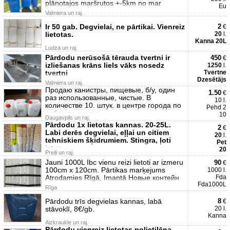
plānotajos maršrutos +-5km no mar
Eu
Valmiera un raj.
Ir 50 gab. Degvielai, ne pārtikai. Vienreiz
2
€
lietotas.
20
l.
Kanna 20L
Ludza un raj.
Pārdodu nerūsošā tērauda tvertni ir
450
€
izliešanas krāns liels vāks nosedz
1250
l.
tvertni
Tvertne
Dzesētājs
Valmiera un raj.
Продаю канистры, пищевые, б/у, один
1.50
€
раз использованные, чистые. В
10 l.
количестве 10. штук. в центре города по
Pehd 2
рабочим днем с
10
Daugavpils un raj.
Pārdodu 1x lietotas kannas. 20-25L.
2
€
Labi derēs degvielai, eļļai un citiem
20
l.
tehniskiem šķidrumiem. Stingra, ļoti
Pet
iztur
20
Preiļi un raj.
Jauni 1000L Ibc vienu reizi lietoti ar izmeru
90
€
100cm x 120cm. Pārtikas marķejums
1000 l.
Atrodamies Rīgā, Imantā Новые контейн
Fda
Fda1000L
Rīga
Pārdodu trīs degvielas kannas, labā
8
€
stāvoklī, 8€/gb.
20 l.
Kanna
Aizkraukle un raj.
Pārdodu vienreiz lietotas polietilēna