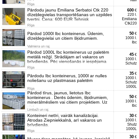
Nav
VEF
Rīga
Pārdodu jaunu Emiliana Serbatoi Ctk 220
600
€
dīzeļdegvielas transportēšanas un uzpildes
220 l.
tvertni. Cena: 600 EUR Tehnisk
Emiliana
Ctk220
Rīga
Pārdod 1000l Ibc konteinerus. Ūdenim,
50
€
dīzeļdegvielai un citiem šķidrumiem.
1000 l.
Ibc
Valmiera un raj.
Pārdod 1000L Ibc konteinerus uz paletēm
45
€
metālā režģī. Strādājam arī vakaros un
1000 l.
brīvdienās. Pēc vienošanās ir iespējama
Schutz
Rīga
35
€
Pārdodu Ibc konteinerus, 1000l ar nulles
1000 l.
noliešanu uz plastmasas paletēm
Schutz
1000L
Rīga
Pārdod tīrus, jaunus, lietotus Ibc
50
€
konteinerus . Derēs ūdenim, šķidrumiem,
1000 l.
minerālmēsliem vai citiem projektiem. Uz
Ibc
viet
Limbaži un raj.
Konteineri netīri, vairāk kanalizācijai.
30
€
Atrodas Ziepniekkalnā, arī vakaros un
1000 l.
brīvdienās.
Shutz
1000L
Rīga
30
€
Mucas tīras mazgātas, kā jaunas. Iepriekš