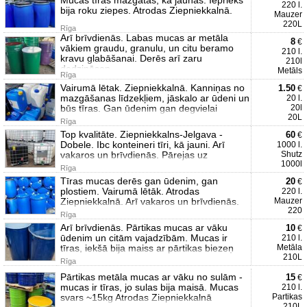
220 l.
bija roku ziepes. Atrodas Ziepniekkalnā.
Mauzer
220L
Rīga
Arī brīvdienās. Labas mucas ar metāla
8
€
vākiem graudu, granulu, un citu beramo
210 l.
kravu glabāšanai. Derēs arī zaru
210l
dedzināsan
Metāls
Rīga
Vairumā lētak. Ziepniekkalnā. Kanniņas no
1.50
€
mazgāšanas līdzekļiem, jāskalo ar ūdeni un
20 l.
būs tīras. Gan ūdenim gan degvielai
20l
20L
Rīga
Top kvalitāte. Ziepniekkalns-Jelgava -
60
€
Dobele. Ibc konteineri tīri, kā jauni. Arī
1000 l.
vakaros un brīvdienās. Pārejas uz
Shutz
1000l
Rīga
Tīras mucas derēs gan ūdenim, gan
20
€
plostiem. Vairumā lētāk. Atrodas
220 l.
Ziepniekkalnā. Arī vakaros un brīvdienās.
Mauzer
220
Rīga
Arī brīvdienās. Pārtikas mucas ar vāku
10
€
ūdenim un citām vajadzībām. Mucas ir
210 l.
tīras, iekšā bija maiss ar pārtikas biezeņ
Metāla
210L
Rīga
Pārtikas metāla mucas ar vāku no sulām -
15
€
mucas ir tīras, jo sulas bija maisā. Mucas
210 l.
svars ~15kg Atrodas Ziepniekkalnā
Partikas
210L