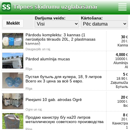
Tilpnes šķidrumu uzglabāšanai
Darījuma veids:
Kārtošana:
Meklēt
Pārdodu komplektu: 3 kannas (1
30
€
nerūsējošs tērauds 20L, 2 plastmasas
20 l.
kannas)
Kanna
Daugavpils un raj.
4,000
€
Pārdod alumīnija mucas
10000 l.
Alumīnijs
Al
Rīga
5
€
Пустая бутыль для кулера, 18, 9 литров
18.90 l.
Всего их 3 цена за всё 5 евро.
Zaķumuiža
Бутыль
Rīga
20
€
Pieejami 10 gab. atrodas Ogrē
1000 l.
Ibc
Ogre un raj.
8
€
Продаю канистру б/у на20 литров
20 l.
металлическую советского производства
Канистра
1
Rīga