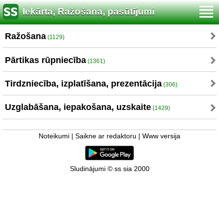
Iekārta, Ražošana, pasūtījumi
Ražošana
(1129)
Pārtikas rūpniecība
(1361)
Tirdzniecība, izplatīšana, prezentācija
(306)
Uzglabāšana, iepakošana, uzskaite
(1429)
Noteikumi
|
Saikne ar redaktoru
|
Www versija
Sludinājumi © ss sia 2000