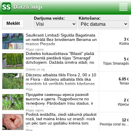
Dārza augi
Darījuma veids:
Kārtošana:
Meklēt
Saulkrasti Limbaži Sigulda Bagatinata
un neitrālā Bez brivdienam Berama un
3
€
maisos Piegade
Kūdra
Rīgas rajons
Dobeles kokaudzētava "Bīlasti" plašā
sortimentā piedāvā tūjas 'Smaragd'
5
€
dzīvžogiem. Dažāda izmēra stādi, no
Tūjas Smaragds
mazajiem pod
Dobele un raj.
Dārzeņu atbalsta tīkls Flora 2, 00 x 10
m Flora - dārzeņu atbalsta tīkls tika
6.05
€
izveidots kā vertikāls balsts kāpšanas
Tenax
Rīga
Продаём саженцы ириса разной
высоты и цвета. Подробности по
2
€
телефону. Pārdodam īrisu stadus, ir
Ирисы
dažādas krāsas.
Rīgas rajons
Podiņā iestādīta, ziedi sākumā plaukst
rozā, tad maina krāsu uz oraņži -rozā
12
€
un pēc tam uz gaišāku krēma toni.
Peonija coral sunset
Ziedi ir
Rīga