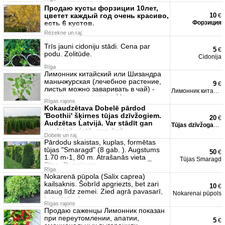
Продаю кусты форзиции 10лет,
цветет каждый год очень красиво,
10
€
есть 6 кустов.
Форзиция
Rēzekne un raj.
Trīs jauni cidoniju stādi. Cena par
5
€
podu. Zolitūde.
Cidonija
Rīga
Лимонник китайский или Шизандра
маньчжурская (лечебное растение,
9
€
листья можно заваривать в чай) -
Лимонник китайский
саженец находится в Ма
Rīgas rajons
Kokaudzētava Dobelē pārdod
'Boothii' šķirnes tūjas dzīvžogiem.
20
€
Audzētas Latvijā. Var stādīt gan
Tūjas dzīvžogam Boothii
saulainā vietā, gan ēnā.
Dobele un raj.
Pārdodu skaistas, kuplas, formētas
tūjas "Smaragd" (8 gab. ). Augstums
50
€
1.70 m-1, 80 m. Atrašanās vieta _
Tūjas Smaragd
Rīga, Purvciems
Rīga
Nokarenā pūpola (Salix caprea)
kailsaknis. Šobrīd apgriezts, bet zari
10
€
ataug līdz zemei. Zied agrā pavasarī,
Nokarenai pūpols
bet pārējo l
Rīgas rajons
Продаю саженцы Лимонник показан
при переутомлении, апатии,
5
€