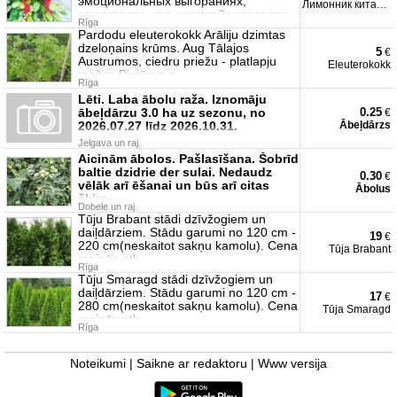
эмоциональных выгораниях,
Лимонник китайский
сонливости, хронической усталости;
Rīga
Pardodu eleuterokokk Arāliju dzimtas
dzeloņains krūms. Aug Tālajos
5
€
Austrumos, ciedru priežu - platlapju
Eleuterokokk
mežos Piejūras n
Rīga
Lēti. Laba ābolu raža. Iznomāju
ābeļdārzu 3.0 ha uz sezonu, no
0.25
€
2026.07.27 līdz 2026.10.31.
Ābeļdārzs
Jelgava un raj.
Aicinām ābolos. Pašlasīšana. Šobrīd
baltie dzidrie der sulai. Nedaudz
0.30
€
vēlāk arī ēšanai un būs arī citas
Ābolus
šķirn
Dobele un raj.
Tūju Brabant stādi dzīvžogiem un
daiļdārziem. Stādu garumi no 120 cm -
19
€
220 cm(neskaitot sakņu kamolu). Cena
Tūja Brabant
mainās atb
Rīga
Tūju Smaragd stādi dzīvžogiem un
daiļdārziem. Stādu garumi no 120 cm -
17
€
280 cm(neskaitot sakņu kamolu). Cena
Tūja Smaragd
mainās atb
Rīga
Noteikumi
|
Saikne ar redaktoru
|
Www versija