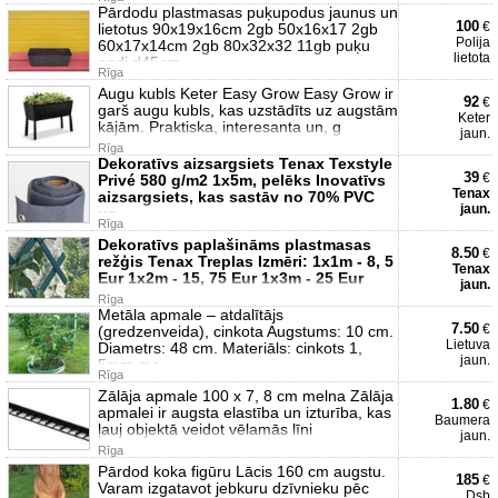
Pārdodu plastmasas puķupodus jaunus un
100
€
lietotus 90x19x16cm 2gb 50x16x17 2gb
Polija
60x17x14cm 2gb 80x32x32 11gb puķu
lietota
podi d45cm
Rīga
Augu kubls Keter Easy Grow Easy Grow ir
92
€
garš augu kubls, kas uzstādīts uz augstām
Keter
kājām. Praktiska, interesanta un, g
jaun.
Rīga
Dekoratīvs aizsargsiets Tenax Texstyle
39
€
Privé 580 g/m2 1x5m, pelēks Inovatīvs
Tenax
aizsargsiets, kas sastāv no 70% PVC
jaun.
un
Rīga
Dekoratīvs paplašināms plastmasas
8.50
€
režģis Tenax Treplas Izmēri: 1x1m - 8, 5
Tenax
Eur 1x2m - 15, 75 Eur 1x3m - 25 Eur
jaun.
Rīga
Metāla apmale – atdalītājs
7.50
€
(gredzenveida), cinkota Augstums: 10 cm.
Lietuva
Diametrs: 48 cm. Materiāls: cinkots 1,
jaun.
5mm me
Rīga
Zālāja apmale 100 x 7, 8 cm melna Zālāja
1.80
€
apmalei ir augsta elastība un izturība, kas
Baumera
ļauj objektā veidot vēlamās līni
jaun.
Rīga
Pārdod koka figūru Lācis 160 cm augstu.
185
€
Varam izgatavot jebkuru dzīvnieku pēc
Dsb