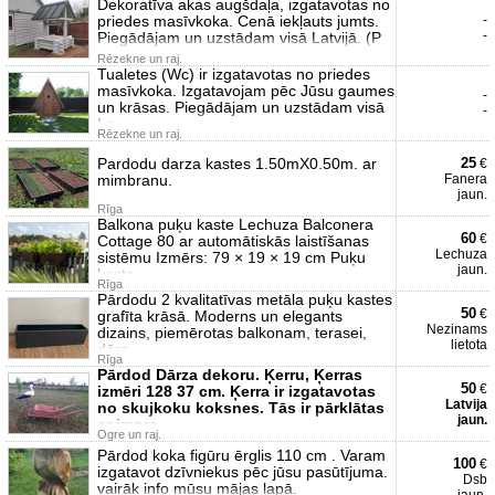
Dekoratīva akas augšdaļa, izgatavotas no
priedes masīvkoka. Cenā iekļauts jumts.
-
-
Piegādājam un uzstādam visā Latvijā. (P
Rēzekne un raj.
Tualetes (Wc) ir izgatavotas no priedes
masīvkoka. Izgatavojam pēc Jūsu gaumes
-
un krāsas. Piegādājam un uzstādam visā
-
La
Rēzekne un raj.
Pardodu darza kastes 1.50mX0.50m. ar
25
€
mimbranu.
Fanera
jaun.
Rīga
Balkona puķu kaste Lechuza Balconera
60
€
Cottage 80 ar automātiskās laistīšanas
Lechuza
sistēmu Izmērs: 79 × 19 × 19 cm Puķu
jaun.
kaste
Rīga
Pārdodu 2 kvalitatīvas metāla puķu kastes
50
€
grafīta krāsā. Moderns un elegants
Nezinams
dizains, piemērotas balkonam, terasei,
lietota
dārz
Rīga
Pārdod Dārza dekoru. Ķerru, Ķerras
50
€
izmēri 128 37 cm. Ķerra ir izgatavotas
Latvija
no skujkoku koksnes. Tās ir pārklātas
jaun.
ar impre
Ogre un raj.
Pārdod koka figūru ērglis 110 cm . Varam
100
€
izgatavot dzīvniekus pēc jūsu pasūtījuma.
Dsb
vairāk info mūsu mājas lapā.