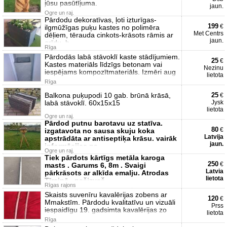
jūsu pasūtījuma.
jaun.
Ogre un raj.
Pārdodu dekoratīvas, ļoti izturīgas-
199
€
ilgmūžīgas puķu kastes no polimēra
Met Centrs
dēļiem, tērauda cinkots-krāsots rāmis ar
jaun.
grīdu, b
Rīga
Pārdodās labā stāvoklī kaste stādījumiem.
25
€
Kastes materiāls līdzīgs betonam vai
Nezinu
iespējams kompozītmateriāls. Izmēri aug
lietota
Rīga
Balkona puķupodi 10 gab. brūnā krāsā,
25
€
labā stāvoklī. 60x15x15
Jysk
lietota
Ogre un raj.
Pārdod putnu barotavu uz statīva.
80
€
izgatavota no sausa skuju koka
Latvija
apstrādāta ar antiseptiķa krāsu. vairāk
jaun.
informācijas pa
Ogre un raj.
Tiek pārdots kārtīgs metāla karoga
250
€
masts . Garums 6, 8m . Svaigi
Latvia
pārkrāsots ar alkīda emalju. Atrodas
lietota
Tīrainē , pašizveš
Rīgas rajons
Skaists suvenīru kavalērijas zobens ar
120
€
Mmakstīm. Pārdodu kvalitatīvu un vizuāli
Prss
iespaidīgu 19. gadsimta kavalērijas zo
lietota
Rīga