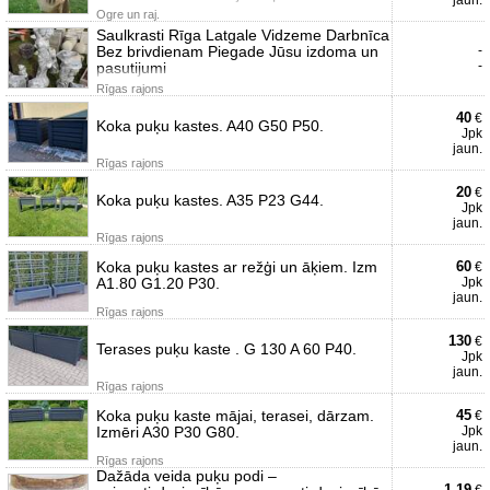
jaun.
Ogre un raj.
Saulkrasti Rīga Latgale Vidzeme Darbnīca
Bez brivdienam Piegade Jūsu izdoma un
-
-
pasutijumi
Rīgas rajons
40
€
Koka puķu kastes. A40 G50 P50.
Jpk
jaun.
Rīgas rajons
20
€
Koka puķu kastes. A35 P23 G44.
Jpk
jaun.
Rīgas rajons
Koka puķu kastes ar režģi un āķiem. Izm
60
€
A1.80 G1.20 P30.
Jpk
jaun.
Rīgas rajons
130
€
Terases puķu kaste . G 130 A 60 P40.
Jpk
jaun.
Rīgas rajons
Koka puķu kaste mājai, terasei, dārzam.
45
€
Izmēri A30 P30 G80.
Jpk
jaun.
Rīgas rajons
Dažāda veida puķu podi –
1.19