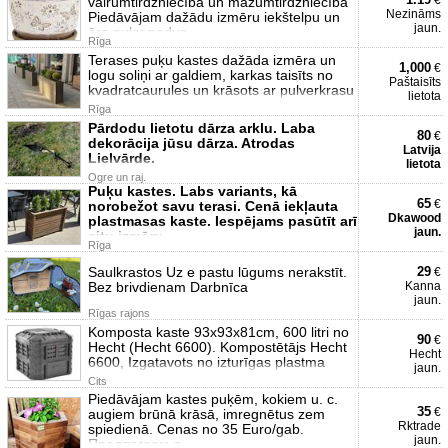
€
vairumtirdzniecībā un mazumtirdzniecībā
Nezināms
Piedāvājam dažādu izmēru iekštelpu un
jaun.
āra puķu podus
Rīga
Terases puķu kastes dažāda izmēra un
1,000
€
logu soliņi ar galdiem, karkas taisīts no
Paštaisīts
kvadratcaurules un krāsots ar pulverkrasu
lietota
Rīga
Pārdodu lietotu dārza arklu. Laba
80
€
dekorācija jūsu dārza. Atrodas
Latvija
Lielvārde.
lietota
Ogre un raj.
Puķu kastes. Labs variants, kā
65
€
norobežot savu terasi. Cenā iekļauta
Dkawood
plastmasas kaste. Iespējams pasūtīt arī
jaun.
citu izmēru.
Rīga
Saulkrastos Uz e pastu lūgums nerakstīt.
29
€
Bez brivdienam Darbnīca
Kanna
jaun.
Rīgas rajons
Komposta kaste 93x93x81cm, 600 litri no
90
€
Hecht (Hecht 6600). Kompostētājs Hecht
Hecht
6600, Izgatavots no izturīgas plastma
jaun.
Cits
Piedāvājam kastes puķēm, kokiem u. c.
35
€
augiem brūnā krāsā, imregnētus zem
Rktrade
spiedienā. Cenas no 35 Euro/gab.
jaun.
Предлагаем д