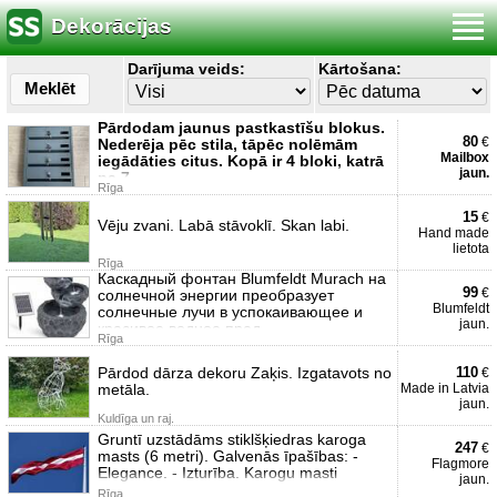
Dekorācijas
Darījuma veids:
Kārtošana:
Meklēt
Pārdodam jaunus pastkastīšu blokus.
80
€
Nederēja pēc stila, tāpēc nolēmām
Mailbox
iegādāties citus. Kopā ir 4 bloki, katrā
jaun.
pa 7
Rīga
15
€
Vēju zvani. Labā stāvoklī. Skan labi.
Hand made
lietota
Rīga
Каскадный фонтан Blumfeldt Murach на
99
€
солнечной энергии преобразует
Blumfeldt
солнечные лучи в успокаивающее и
jaun.
красивое водное пред
Rīga
Pārdod dārza dekoru Zaķis. Izgatavots no
110
€
metāla.
Made in Latvia
jaun.
Kuldīga un raj.
Gruntī uzstādāms stiklšķiedras karoga
247
€
masts (6 metri). Galvenās īpašības: -
Flagmore
Elegance. - Izturība. Karogu masti
jaun.
Rīga