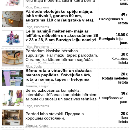
leļļu māja modernā stilā ir katra bērna
jaun.
sapnis
Rīga, Dārzciems
Pārdodu ekoloģisku spēļu mājiņu,
45
€
labā stāvoklī, garums 90 cm,
Ekoloģiskias spēļu mājiņš
augstums 110 cm (augstākā vieta).
lietota
Продаю, экологически
Rīga, Purvciems
Leļļu namiņš meitenēm- māja ar
18.50
€
lellītēm, mēbelēm un aksesuāriem 38
Burvīgais leļļu namiņš
x 23 x 28, 5 cm Burvīgs leļļu namiņš
jaun.
– krāsaina rota
Rīga, Purvciems
Pārdodam klasisko bērnības
30
€
šupuļzirgu. Par mazu, tāpēc pārdodam.
Koka zirgs
Cerams, ka kādam bērnam sagādās
lietota
prieku Pašizvešana v
Rīga, Jugla
Bērnu rotaļu virtuvīte un dažadas
20
€
mantas papildus. Stāvējušas ārā,
Rotaļu mēbeles
rotaļu namiņā, tāpēc ir lietojuma
lietota
pazīmes, bet va
Jūrmala, Kauguri
Bērnu uzkopšanas komplekts,
35
€
interaktīvs tīrīšanas komplekts bērniem
Uzkopšanas komplekts
ar putekļu sūcēju un sadzīves tehnikas
jaun.
piederumiem
Rīga, Purvciems
Pardod laba stavokli. Продаю в
20
€
хорошем состоянии.
Ikea
lietota
Jūrmala, Kauguri