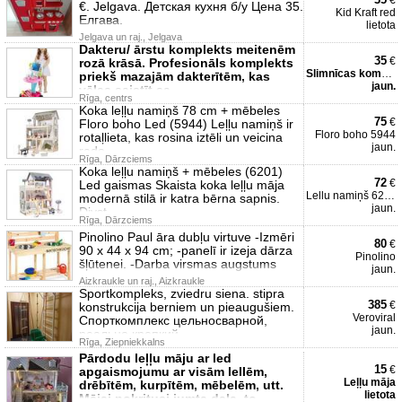
€
€. Jelgava. Детская кухня б/у Цена 35.
Kid Kraft red
Елгава.
lietota
Jelgava un raj., Jelgava
Dakteru/ ārstu komplekts meitenēm
35
€
rozā krāsā. Profesionāls komplekts
Slimnīcas komplekts
priekš mazajām dakterītēm, kas
jaun.
vēlas saistīt sa
Rīga, centrs
Koka leļļu namiņš 78 cm + mēbeles
75
€
Floro boho Led (5944) Leļļu namiņš ir
Floro boho 5944
rotaļlieta, kas rosina iztēli un veicina
jaun.
rado
Rīga, Dārzciems
Koka leļļu namiņš + mēbeles (6201)
72
€
Led gaismas Skaista koka leļļu māja
Lellu namiņš 6201
modernā stilā ir katra bērna sapnis.
jaun.
Divst
Rīga, Dārzciems
Pinolino Paul āra dubļu virtuve -Izmēri
80
€
90 x 44 x 94 cm; -panelī ir izeja dārza
Pinolino
šļūtenei. -Darba virsmas augstums
jaun.
Aizkraukle un raj., Aizkraukle
Sportkompleks, zviedru siena. stipra
385
€
konstrukcija berniem un pieaugušiem.
Veroviral
Спорткомплекс цельносварной,
jaun.
реально крепкий
Rīga, Ziepniekkalns
Pārdodu leļļu māju ar led
15
€
apgaismojumu ar visām lellēm,
Leļļu māja
drēbītēm, kurpītēm, mēbelēm, utt.
lietota
Mājai nokritusi jumta daļa, to