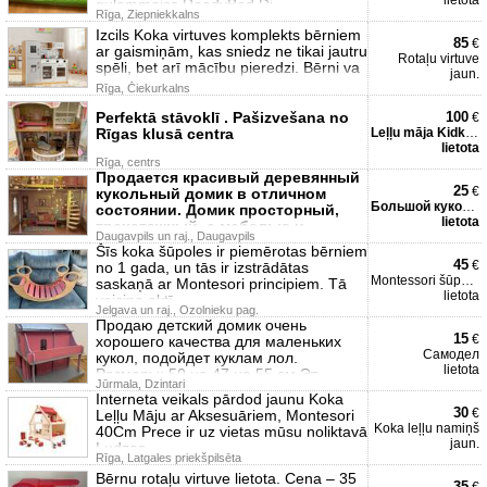
lietota
guļammaiss ReadyBed Di
Rīga, Ziepniekkalns
Izcils Koka virtuves komplekts bērniem
85
€
ar gaismiņām, kas sniedz ne tikai jautru
Rotaļu virtuve
spēli, bet arī mācību pieredzi. Bērni va
jaun.
Rīga, Čiekurkalns
Perfektā stāvoklī . Pašizvešana no
100
€
Rīgas klusā centra
Leļļu māja Kidkraft
lietota
Rīga, centrs
Продается красивый деревянный
25
€
кукольный домик в отличном
Большой кукольный домик
состоянии. Домик просторный,
lietota
трехэтажный, с мебелью и
Daugavpils un raj., Daugavpils
декоратив
Šīs koka šūpoles ir piemērotas bērniem
45
€
no 1 gada, un tās ir izstrādātas
Montessori šūpoles 5in1
saskaņā ar Montesori principiem. Tā
lietota
veicina aktī
Jelgava un raj., Ozolnieku pag.
Продаю детский домик очень
15
€
хорошего качества для маленьких
Самодел
кукол, подойдет куклам лол.
lietota
Размеры: 50 на 47 на 55 см Эт
Jūrmala, Dzintari
Interneta veikals pārdod jaunu Koka
30
€
Leļļu Māju ar Aksesuāriem, Montesori
Koka leļļu namiņš
40Cm Prece ir uz vietas mūsu noliktavā
jaun.
Ludzas
Rīga, Latgales priekšpilsēta
Bērnu rotaļu virtuve lietota. Cena – 35
35