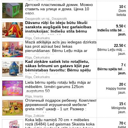
Детский пластиковый домик. Можно
10
€
ставить на улице и дома. Цена 10
Dom
евро.
lietota
Daugavpils un raj., Daugavpils
Dāvanu rūķi šo ideju būtu likuši
9.50
€
saraksta augšgalā bez garlaicības
Indiešu stila bērnu rotaļ
instrukcijas: Indiešu stila bērnu
jaun.
rotaļu telts 100x10
Rīga, Čiekurkalns
Mazā atklājēja acīs jau iedegas dzirksts
22.50
€
kas prot aizraut bez liekas
Bērnu Leļļu māja ar ģimen
pierunāšanas: Bērnu Leļļu māja ar
jaun.
ģimenīti un 6 ist
Rīga, Čiekurkalns
Kad ziņkāre satiek īsto rotaļlietu,
7
€
sākas brīnumi un gatavs kļūt par
Bērnu spēļu telts Zvaigžņ
bērnistabas favorītu: Bērnu spēļu
jaun.
telts Zvaigžņu pi
Rīga, Čiekurkalns
Liela bērnu spēļu rotaļu leļļu māja ar
20
€
mēbelēm. Izmēri garums 125cm
Happy home
.augstums 50
jaun.
Rīga, Imanta
Отличный подарок ребенку. Комплект
15
€
деревянной игрушечной мебели "
Minigreta
greta mini" шкаф - 1 шт. Размер :
jaun.
высота - 44 с
Rīga, Zolitūde
Koka leļļu namiņš 70 cm + mēbeles
70
€
rozā (6484) Led gaismas Skaista koka
6484