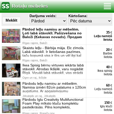
Rotaļu mēbeles
Darījuma veids:
Kārtošana:
Meklēt
Pārdod leļļu namiņu ar mēbelēm.
35
€
Ļoti labā stāvoklī. Pašizvešana no
Leļļu namiņš
Baloži (Ķekavas novads). Продаю
lietota
кукольный домик с м
Rīgas rajons, Baloži
Skaistu leļļu - Bārbija māja. Elc zīmola.
20
€
Labā stāvoklī. Ir lietošanas pazīmes,
Barbie
taču kopumā viss ir tīrs un vēl ilgi kal
lietota
Rīgas rajons, Baloži
Ikea Spisig bērnu virtuves iekārta labā
40
€
stāvoklī. Atrodas Ikšķilē, varu nogādāt
Ikea spisig
Rīgā. Vizuāli labā stāvoklī, viss strādā
lietota
Ogre un raj., Ikšķile
Pārdodu leļļu namiņu ar mēbelēm.
60
€
Namiņa izmēri 82cm palatums x 120cm
Leļļu namiņš
augstums. Ar apgaismojumu
lietota
Jēkabpils un raj., Jēkabpils
Pārdodu Iglu Creativity Multifunctional
150
€
Foam Play mīksto kluču komplektu
Iglu kluči
pasteļkrāsās. Pilns komplekts,
lietota
mazlietots un
Rīgas rajons, Ropažu nov.