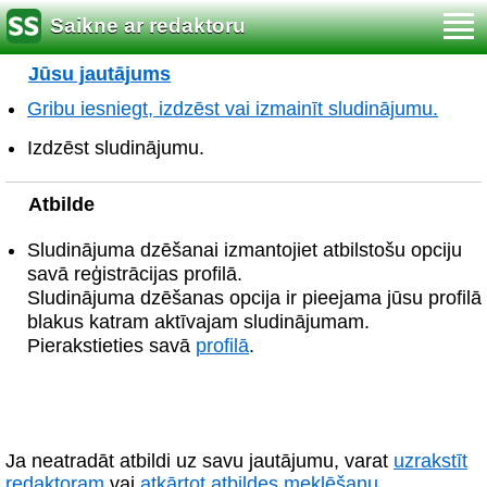
Saikne ar redaktoru
Jūsu jautājums
Gribu iesniegt, izdzēst vai izmainīt sludinājumu.
Izdzēst sludinājumu.
Atbilde
Sludinājuma dzēšanai izmantojiet atbilstošu opciju
savā reģistrācijas profilā.
Sludinājuma dzēšanas opcija ir pieejama jūsu profilā
blakus katram aktīvajam sludinājumam.
Pierakstieties savā
profilā
.
Ja neatradāt atbildi uz savu jautājumu, varat
uzrakstīt
redaktoram
vai
atkārtot atbildes meklēšanu
.