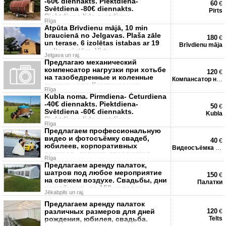
-60€ diennakts. Piektdiena-
60
€
Svētdiena -80€ diennakts.
Pirts
Piektdiena lidz svetdiena -
Rīga
Atpūta Brīvdienu mājā, 10 min
braucienā no Jelgavas. Plaša zāle
180
€
un terase. 6 izolētas istabas ar 19
Brīvdienu māja
gultas vietām. Virtu
Jelgava un raj.
Предлагаю механический
компенсатор нагрузки при хотьбе
120
€
на тазобедренные и коленные
Компансатор нагрузки
суставы ног. Компенсация
Rīga
нагрузки при
Kubla noma. Pirmdiena- Ċeturdiena
-40€ diennakts. Piektdiena-
50
€
Svētdiena -60€ diennakts.
Kubla
Piektdiena lidz svetdiena -
Rīga
Предлагаем профессиональную
видео и фотосъёмку свадеб,
40
€
юбилеев, корпоративных
Видеосъёмка / Filmēšana
вечеров, детских праздников,
Rīga
интервью, кон
Предлагаем аренду палаток,
шатров под любое мероприятие
150
€
на свежем воздухе. Свадьбы, дни
Палатки
рождёниия, до 150 человек.
Jēkabpils un raj.
Предлагаем аренду палаток
различных размеров для дней
120
€
рождения, юбилея, свадьба.
Telts