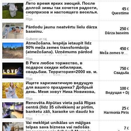
топливо)
Лето время ярких эмоций. После
долгой зимы так хочется радости,
45
€
сюрпризов и настоящего веселья.
Questtime
Самое время пригла
Rīga
Pārdodu jaunu neatvērtu lielu dārza
250
€
baseinu.
Dārza baseins
Gulbene un raj.
Atmežošana. Iespēja ietaupīt līdz
90% meža zemes transformācija
450
€
(atmežošana). Uzņēmums pārdod
Meža zemes trasformācija
kompensācijas tiesības-
Rīga
В Риге любое торжество, в
подарок скидки юбилярам,
750
€
свадьбам. Территория=2000 кв. м.
Свадьба
с бассейном 3Х8пруд, терраса
Rīga
открыто
Ищете харизматичную ведущую
для вашего праздника? Добрый
100
€
день. Меня зовут Ника Новикова,
Ведущая + Dj
и я профессиональная веду
Rīga
Renovēta Atpūtas vieta pašā Rīgas
centrā (līdz 35 cilvēkiem) ar pirtīm,
25
€
banketu zāli, karaoke un daudz ko
Harmonia Pirts
citu. Lieliska
Rīga
Vai meklējat unikālas un mājīgas
telpas sava biznesa vai radošās
7
€