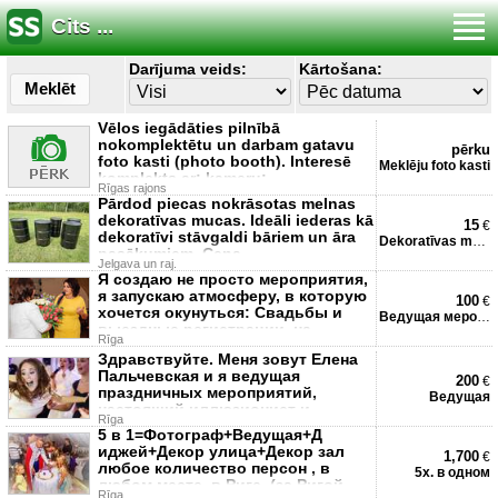
Cits ...
Darījuma veids:
Kārtošana:
Meklēt
Vēlos iegādāties pilnībā
nokomplektētu un darbam gatavu
pērku
foto kasti (photo booth). Interesē
Meklēju foto kasti
komplekts ar: kameru;
Rīgas rajons
Pārdod piecas nokrāsotas melnas
dekoratīvas mucas. Ideāli iederas kā
15
€
dekoratīvi stāvgaldi bāriem un āra
Dekoratīvas metāla mucas
pasākumiem. Cena
Jelgava un raj.
Я создаю не просто мероприятия,
я запускаю атмосферу, в которую
100
€
хочется окунуться: Свадьбы и
Ведущая мероприятий
выездные регистрации, на
Rīga
Здравствуйте. Меня зовут Елена
Пальчевская и я ведущая
200
€
праздничных мероприятий,
Ведущая
настоящий иллюзионист и
Rīga
профессиональн
5 в 1=Фотограф+Ведущая+Д
иджей+Декор улица+Декор зал
1,700
€
любое количество персон , в
5х. в одном
любом месте, в Риге. (за Ригой
Rīga