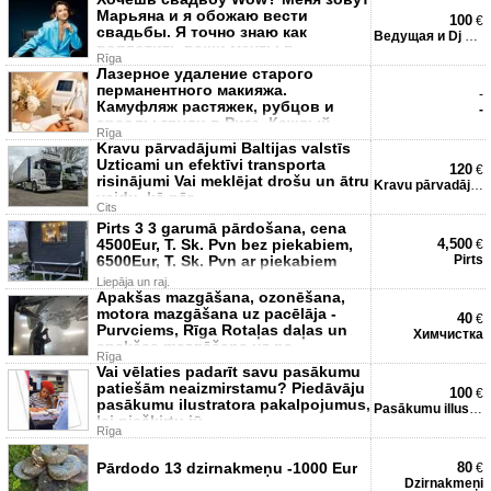
Марьяна и я обожаю вести
100
€
свадьбы. Я точно знаю как
Ведущая и Dj на свадьбу
воплотить ваши мечты в
Rīga
реальност
Лазерное удаление старого
перманентного макияжа.
-
Камуфляж растяжек, рубцов и
-
ареолы груди в Риге. Каждый
Rīga
день мн
Kravu pārvadājumi Baltijas valstīs
Uzticami un efektīvi transporta
120
€
risinājumi Vai meklējat drošu un ātru
Kravu pārvadājumi
veidu, kā pār
Cits
Pirts 3 3 garumā pārdošana, cena
4500Eur, T. Sk. Pvn bez piekabiem,
4,500
€
6500Eur, T. Sk. Pvn ar piekabiem
Pirts
Liepāja un raj.
Apakšas mazgāšana, ozonēšana,
motora mazgāšana uz pacēlāja -
40
€
Purvciems, Rīgа Rotaļas daļas un
Химчистка
apakšas mazgāšana uz pa
Rīga
Vai vēlaties padarīt savu pasākumu
patiešām neaizmirstamu? Piedāvāju
100
€
pasākumu ilustratora pakalpojumus,
Pasākumu illustratore
lai piešķirtu jū
Rīga
Pārdodo 13 dzirnakmeņu -1000 Eur
80
€
Dzirnakmeņi