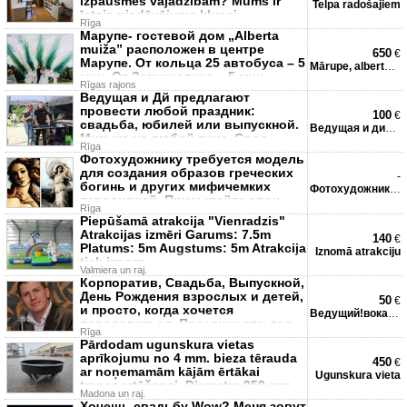
izpausmes vajadzībām? Mums ir
Telpa radošajiem
īstais piedāvājums klusaj
Rīga
Марупе- гостевой дом „Alberta
muiža” расположен в центре
650
€
Mарупе. От кольца 25 автобуса – 5
Mārupe, alberta muiža
мин. От Зепникалнса – 5 мин.
Rīgas rajons
Ведущая и Дй предлагают
провести любой праздник:
100
€
свадьба, юбилей или выпускной.
Ведущая и диджей
Музыка на любой вкус. Своя
Rīga
аппаратура
Фотохудожнику требуется модель
для создания образов греческих
-
богинь и других мифичемких
Фотохудожнику требуется м
персонажей. Присылайте свои
Rīga
фот
Piepūšamā atrakcija "Vienradzis"
Atrakcijas izmēri Garums: 7.5m
140
€
Platums: 5m Augstums: 5m Atrakcija
Iznomā atrakciju
tiek iznom
Valmiera un raj.
Корпоратив, Свадьба, Выпускной,
День Рождения взрослых и детей,
50
€
и просто, когда хочется
Ведущий!вокалист!музык а!
порадоваться. Праздник это дар
Rīga
Pārdodam ugunskura vietas
aprīkojumu no 4 mm. bieza tērauda
450
€
ar noņemamām kājām ērtākai
Ugunskura vieta
transportēšanai. Diametrs 950 mm
Madona un raj.
Хочешь свадьбу Wow? Меня зовут