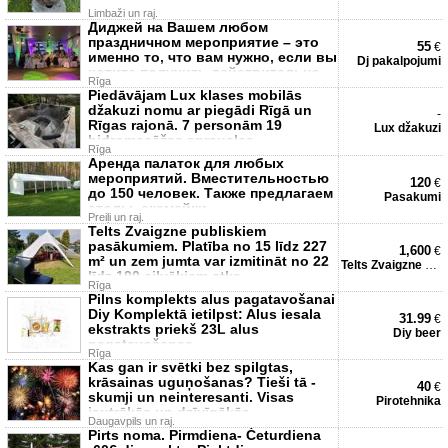
Limbaži un raj.
Диджей на Вашем любом
праздничном мероприятие – это
55
€
именно то, что вам нужно, если вы
Dj pakalpojumi
хотите получить действительно
Rīga
весе
Piedāvājam Lux klases mobilās
džakuzi nomu ar piegādi Rīgā un
-
Rīgas rajonā. 7 personām 19
Lux džakuzi
hidromasāžas sprauslas
Rīga
Аренда палаток для любых
мероприятий. Вместительностью
120
€
до 150 человек. Также предлагаем
Pasakumi
столы, скамейки.
Preiļi un raj.
Telts Zvaigzne publiskiem
pasākumiem. Platība no 15 līdz 227
1,600
€
m² un zem jumta var izmitināt no 22
Telts Zvaigzne pasākumiem
līdz 190 cilvēkiem atka
Rīga
Pilns komplekts alus pagatavošanai
Diy Komplektā ietilpst: Alus iesala
31.99
€
ekstrakts priekš 23L alus
Diy beer
pagatavošanas
Rīga
Kas gan ir svētki bez spilgtas,
krāsainas uguņošanas? Tieši tā -
40
€
skumji un neinteresanti. Visas
Pirotehnika
jautrākās un dzīvīgākās
Daugavpils un raj.
Pirts noma. Pirmdiena- Ċeturdiena