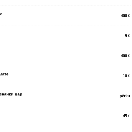
до
400
€
9
€
400
€
 мате
10
€
значки цар
pērku
45
€