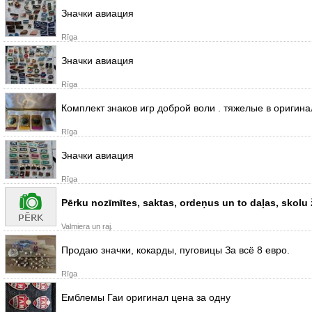
Значки авиация
Rīga
Значки авиация
Rīga
Комплект знаков игр доброй воли . тяжелые в оригин
Rīga
Значки авиация
Rīga
Pērku nozīmītes, saktas, ordeņus un to daļas, skolu ž
Valmiera un raj.
Продаю значки, кокарды, пуговицы За всё 8 евро.
Rīga
Емблемы Гаи оригинал цена за одну