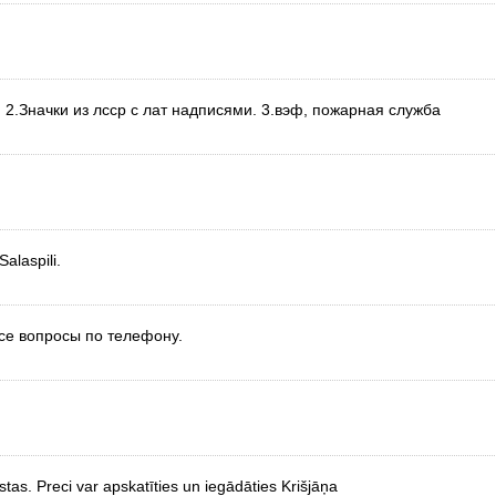
. 2.Значки из лсср с лат надписями. 3.вэф, пожарная служба
alaspili.
все вопросы по телефону.
stas. Preci var apskatīties un iegādāties Krišjāņa