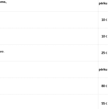
ums,
pērku
10
€
10
€
ие.
25
€
pērku
80
€
55
€