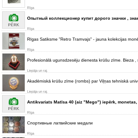
Rīga
Опытный коллекционер купит дорого значки , знак
Rīga
Rīgas Satiksme "Retro Tramvajs" - jauna kolekcijas mo
Rīga
Profesionālā ugunsdzesēju dienesta krūšu zīme. Bieza , 
Liepāja un raj.
Akadēmiskā krūšu zīme (rombs) par Viļņas tehniskā unive
Liepāja un raj.
Antikvariats Matīsa 40 (aiz "Mego") iepērk, monetas,
Rīga
Спортивные латвийские медали
Rīga