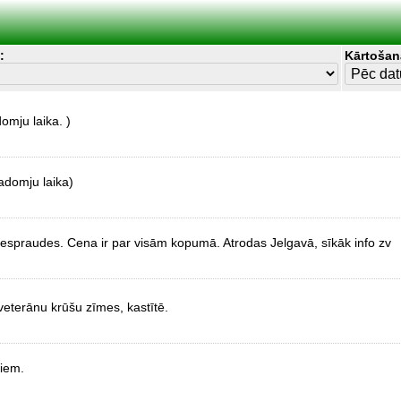
:
Kārtošan
omju laika. )
adomju laika)
spraudes. Cena ir par visām kopumā. Atrodas Jelgavā, sīkāk info zv
veterānu krūšu zīmes, kastītē.
niem.