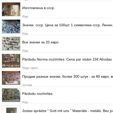
Изготовлена в ссср.
Rīga
Значки. ссср. Цена за 100шт. 1.символика ссср. Ленин
Rīga
Все значки за 20 евро
Rīga
Pārdodu Norma nozīmītes. Cena par visām 15€ Atrodas S
Rīgas rajons
Продам разные значки, более 300 штук - за 80 евро, 
Jūrmala
Pārdodu nozīmītes.
Rīga
Jostas sprādze " Gott mit uns " Materiāls - metāls. Bez jo