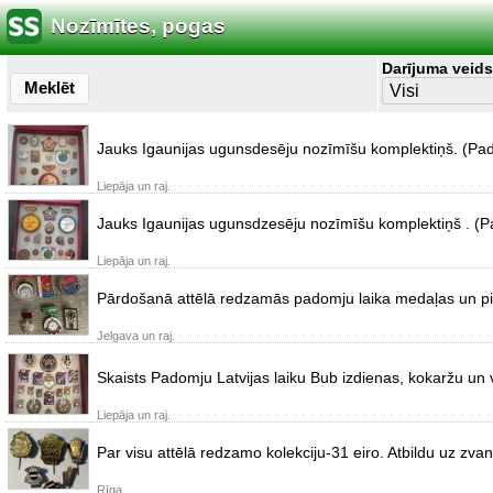
Nozīmītes, pogas
Darījuma veids
Meklēt
Jauks Igaunijas ugunsdesēju nozīmīšu komplektiņš. (Pad
Liepāja un raj.
Jauks Igaunijas ugunsdzesēju nozīmīšu komplektiņš . (P
Liepāja un raj.
Pārdošanā attēlā redzamās padomju laika medaļas un pie
Jelgava un raj.
Skaists Padomju Latvijas laiku Bub izdienas, kokaržu un 
Liepāja un raj.
Par visu attēlā redzamo kolekciju-31 eiro. Atbildu uz zva
Rīga