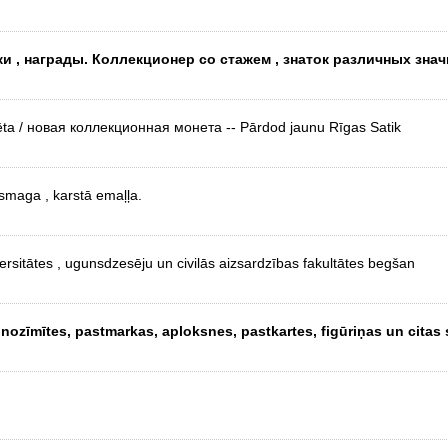
и , награды. Коллекционер со стажем , знaток различных знач
nēta / новая коллекционная монета -- Pārdod jaunu Rīgas Satik
smaga , karstā emaļļa.
rsitātes , ugunsdzesēju un civilās aizsardzības fakultātes begšan
 nozīmītes, pastmarkas, aploksnes, pastkartes, figūriņas un citas 