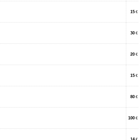
15
€
30
€
20
€
15
€
80
€
100
€
14
€