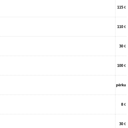
115
€
110
€
30
€
100
€
pērku
8
€
30
€