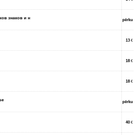
ков знаков и н
pērku
13
€
18
€
18
€
se
pērku
40
€