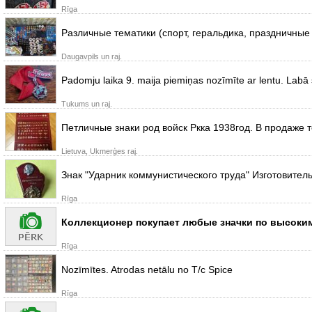
Rīga
Различные тематики (спорт, геральдика, праздничные д
Daugavpils un raj.
Padomju laika 9. maija piemiņas nozīmīte ar lentu. Labā 
Tukums un raj.
Петличные знаки род войск Ркка 1938год. В продаже 
Lietuva, Ukmerģes raj.
Знак "Ударник коммунистического труда" Изготовител
Rīga
Коллекционер покупает любые значки по высоким 
Rīga
Nozīmītes. Atrodas netālu no T/c Spice
Rīga