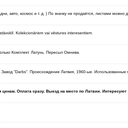
ни, авто, космос и т. д. ) По значку не продаётся, листами можно 
stāvoklī. Kolekcionāriem vai vēstures interesentiem.
только Комплект. Латунь. Пересыл Омнива.
ь Завод "Darbs". Происхождение Латвия, 1960-ые. Использованные
ценам. Оплата сразу. Выезд на место по Латвии. Интересуют 