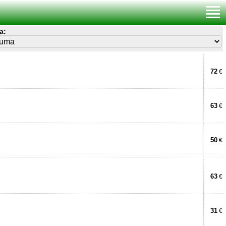
a:
72
€
63
€
50
€
63
€
31
€