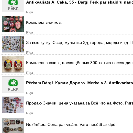
Antikvariāts A. Čaka, 35 - Dārgi Pērk par skaidru n
Rīga
Комплект значков.
Rīga
За всю кучку. Ссср, мультики 3д, города, морды и тд.
Rīga
Комплект знаков , посвящённых 300-летию воссоедине
Rīga
Pērkam Dārgi. Купим Дорого. Merķeļa 3. Antikvariat
Rīga
Продаю Значки, цена указана за Всё что на Фото. Риг
Rīga
Nozīmītes. Cena par visām. Varu nosūtīt ar dpd.