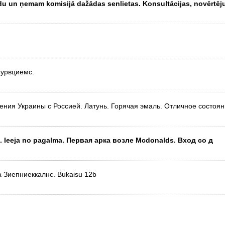
audu un ņemam komisijā dažādas senlietas. Konsultācijas, novērtēj
 Пурвциемс.
ния Украины с Россией. Латунь. Горячая эмаль. Отличное состоян
s. Ieeja no pagalma. Первая арка возле Mcdonalds. Вход со д
а Зиепниеккалнс. Bukaisu 12b