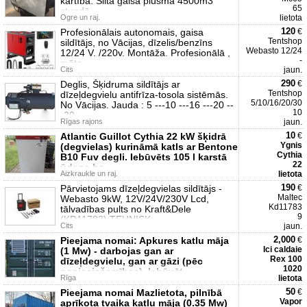
kārtībā. Siltā gaisa plūsma 4500m3
65
stundā.
Ogre un raj.
lietota
120
Profesionālais autonomais, gaisa
€
Tentshop
sildītājs, no Vācijas, dīzelis/benzīns
Webasto 12/24
12/24 V. /220v. Montāža. Profesionālā ,
-
māte
Cits
jaun.
290
Deglis, Šķidruma sildītājs ar
€
Tentshop
dīzeļdegvielu antifrīza-tosola sistēmās.
5/10/16/20/30
No Vācijas. Jauda : 5 ---10 ---16 ---20 --
10
-30
Rīgas rajons
jaun.
10
Atlantic Guillot Cythia 22 kW šķidrā
€
Ygnis
(degvielas) kurināmā katls ar Bentone
Cythia
B10 Fuv degli. Iebūvēts 105 l karstā
22
ūdens bo
Aizkraukle un raj.
lietota
190
Pārvietojams dīzeļdegvielas sildītājs -
€
Maltec
Webasto 9kW, 12V/24V/230V Lcd,
Kd11783
tālvadības pults no Kraft&Dele
9
(KD11783) TEHNISK
Cits
jaun.
2,000
Pieejama nomai: Apkures katlu māja
€
Ici caldaie
(1 Mw) - darbojas gan ar
Rex 100
dīzeļdegvielu, gan ar gāzi (pēc
1020
nepieciešamības). Iebūvēt
Rīga
lietota
50
Pieejama nomai Mazlietota, pilnībā
€
Vapor
aprīkota tvaika katlu māja (0.35 Mw)