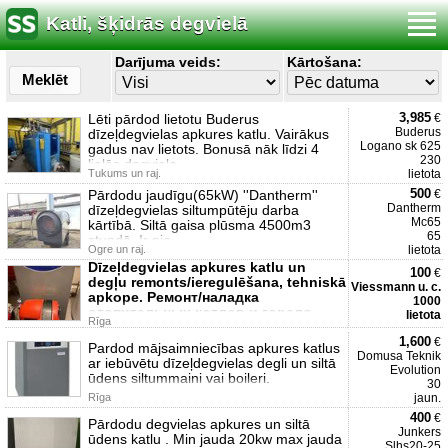
Katli, šķidrās degvielā
Darījuma veids:
Kārtošana:
Meklēt
3,985
Lēti pārdod lietotu Buderus
€
Buderus
dīzeļdegvielas apkures katlu. Vairākus
Logano sk 625
gadus nav lietots. Bonusā nāk līdzi 4
230
lielās degviela
Tukums un raj.
lietota
500
Pārdodu jaudīgu(65kW) ''Dantherm''
€
Dantherm
dīzeļdegvielas siltumpūtēju darba
Mc65
kārtībā. Siltā gaisa plūsma 4500m3
65
stundā. Ir pie
Ogre un raj.
lietota
Dīzeļdegvielas apkures katlu un
100
€
degļu remonts/ieregulēšana, tehniskā
Viessmann u. c.
apkope. Ремонт/наладка
1000
отопительных котлов и горело
lietota
Rīga
1,600
€
Pardod mājsaimniecības apkures katlus
Domusa Teknik
ar iebūvētu dīzeļdegvielas degli un siltā
Evolution
ūdens siltummaini vai boileri.
30
Rīga
jaun.
400
€
Pārdodu degvielas apkures un siltā
Junkers
ūdens katlu . Min jauda 20kw max jauda
Slhs20-25