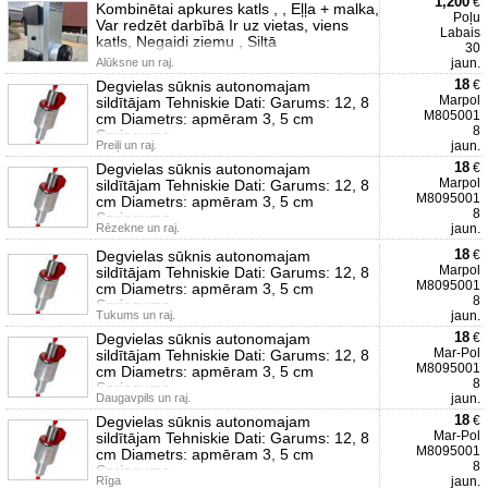
1,200
€
Kombinētai apkures katls , , Eļļa + malka,
Poļu
Var redzēt darbībā Ir uz vietas, viens
Labais
katls, Negaidi ziemu , Siltā
30
Alūksne un raj.
jaun.
18
Degvielas sūknis autonomajam
€
Marpol
sildītājam Tehniskie Dati: Garums: 12, 8
M805001
cm Diametrs: apmēram 3, 5 cm
8
Spriegums
Preiļi un raj.
jaun.
18
Degvielas sūknis autonomajam
€
Marpol
sildītājam Tehniskie Dati: Garums: 12, 8
M8095001
cm Diametrs: apmēram 3, 5 cm
8
Spriegums
Rēzekne un raj.
jaun.
18
Degvielas sūknis autonomajam
€
Marpol
sildītājam Tehniskie Dati: Garums: 12, 8
M8095001
cm Diametrs: apmēram 3, 5 cm
8
Spriegums
Tukums un raj.
jaun.
18
Degvielas sūknis autonomajam
€
Mar-Pol
sildītājam Tehniskie Dati: Garums: 12, 8
M8095001
cm Diametrs: apmēram 3, 5 cm
8
Spriegums
Daugavpils un raj.
jaun.
18
Degvielas sūknis autonomajam
€
Mar-Pol
sildītājam Tehniskie Dati: Garums: 12, 8
M8095001
cm Diametrs: apmēram 3, 5 cm
8
Spriegums
Rīga
jaun.