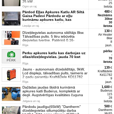
25 kW .
25
Ogre un raj.
lietota
480
Pārdod Eļļas Apkures Katlu AR Siltā
€
Nezināms
Gaisa Padevi Pārdodu ar eļļu
30kw
kurināmu apkures katlu, kas
30
paredzēts telpu apsildei
Liepāja un raj.
lietota
130
€
Dīzeļdegvielas autonoma sildītājs 8kw.
Air Heater
Tālvadības pults. 5 litru iebūvēta
8kw
degvielas tvertne. Patēriņš 0.16-
8
Rīga
jaun.
pērku
Perku apkures katlu kas darbojas uz
-
ellas/dīzeļdegvielas. jauda 70 kwt
70
lietota
Rīga
139
€
Jauns - autonomais dīzeļsildītājs, 9kW,
Kraft&dele
Lcd displejs, tālvadības pults, taimeris ar
Kd11782
2 gadu garantiju Kraft&Dele KD11782
9
Rīga
jaun.
1,600
Dažādas jaudas šķidrā kurināmā
€
Buderus
apkures katli Buderus, komplektā ar
115
degli. Augstvērtīgas kvalitātes čuguna
28
katli.
Jelgava un raj.
lietota
500
Pārdodu jaudīgu(65kW) ''Dantherm''
€
Dantherm
dīzeļdegvielas siltumpūtēju darba
Mc65