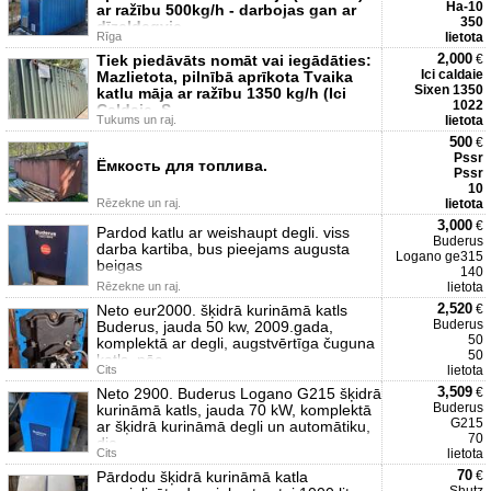
Ha-10
ar ražību 500kg/h - darbojas gan ar
350
dīzeļdegvie
Rīga
lietota
2,000
Tiek piedāvāts nomāt vai iegādāties:
€
Ici caldaie
Mazlietota, pilnībā aprīkota Tvaika
Sixen 1350
katlu māja ar ražību 1350 kg/h (Ici
1022
Caldaie, S
Tukums un raj.
lietota
500
€
Pssr
Ёмкость для топлива.
Pssr
10
Rēzekne un raj.
lietota
3,000
€
Pardod katlu ar weishaupt degli. viss
Buderus
darba kartiba, bus pieejams augusta
Logano ge315
beigas
140
Rēzekne un raj.
lietota
2,520
Neto eur2000. šķidrā kurināmā katls
€
Buderus
Buderus, jauda 50 kw, 2009.gada,
50
komplektā ar degli, augstvērtīga čuguna
50
katls, pēc
Cits
lietota
3,509
Neto 2900. Buderus Logano G215 šķidrā
€
Buderus
kurināmā katls, jauda 70 kW, komplektā
G215
ar šķidrā kurināmā degli un automātiku,
70
die
Cits
lietota
70
Pārdodu šķidrā kurināmā katla
€