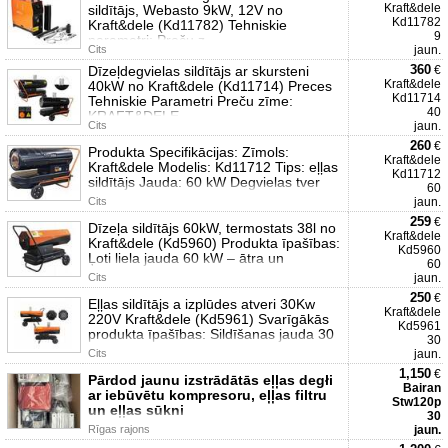
Kraft&dele
sildītājs, Webasto 9kW, 12V no
Kd11782
Kraft&dele (Kd11782) Tehniskie
9
parametri: Preču z
Cits
jaun.
360
Dīzeļdegvielas sildītājs ar skursteni
€
Kraft&dele
40kW no Kraft&dele (Kd11714) Preces
Kd11714
Tehniskie Parametri Preču zīme:
40
KRAFT&DELE
Cits
jaun.
260
€
Produkta Specifikācijas: Zīmols:
Kraft&dele
Kraft&dele Modelis: Kd11712 Tips: eļļas
Kd11712
sildītājs Jauda: 60 kW Degvielas tver
60
Cits
jaun.
259
€
Dīzeļa sildītājs 60kW, termostats 38l no
Kraft&dele
Kraft&dele (Kd5960) Produkta īpašības:
Kd5960
Ļoti liela jauda 60 kW – ātra un
60
Cits
jaun.
250
€
Eļļas sildītājs a izplūdes atveri 30Kw
Kraft&dele
220V Kraft&dele (Kd5961) Svarīgākās
Kd5961
produkta īpašības: Sildīšanas jauda 30
30
Cits
jaun.
1,150
€
Pārdod jaunu izstrādātās eļļas degłi
Bairan
ar iebūvētu kompresoru, eļļas filtru
Stw120p
un eļļas sūkni
30
Rīgas rajons
jaun.