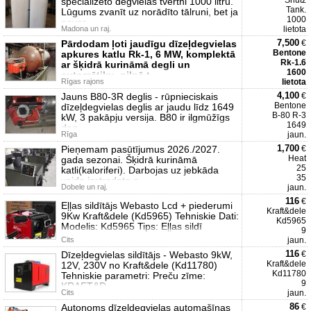
Shutz
specializēto degvielas tvertni 1000 litru.
Tank.
Lūgums zvanīt uz norādīto tālruni, bet ja
1000
nevar
Madona un raj.
lietota
7,500
Pārdodam ļoti jaudīgu dīzeļdegvielas
€
Bentone
apkures katlu Rk-1, 6 MW, komplektā
Rk-1.6
ar šķidrā kurināmā degli un
1600
automātiku, pilnā t
Rīgas rajons
lietota
4,100
Jauns B80-3R deglis - rūpnieciskais
€
Bentone
dīzeļdegvielas deglis ar jaudu līdz 1649
B-80 R-3
kW, 3 pakāpju versija. B80 ir ilgmūžīgs
1649
deg
Rīga
jaun.
1,700
Pieņemam pasūtījumus 2026./2027.
€
Heat
gada sezonai. Šķidrā kurināmā
25
katli(kaloriferi). Darbojas uz jebkāda
35
veida izstradato e
Dobele un raj.
jaun.
116
€
Eļļas sildītājs Webasto Lcd + piederumi
Kraft&dele
9Kw Kraft&dele (Kd5965) Tehniskie Dati:
Kd5965
Modelis: Kd5965 Tips: Eļļas sildī
9
Cits
jaun.
116
Dīzeļdegvielas sildītājs - Webasto 9kW,
€
Kraft&dele
12V, 230V no Kraft&dele (Kd11780)
Kd11780
Tehniskie parametri: Preču zīme:
9
KRAFT&D
Cits
jaun.
86
Autonoms dīzeldegvielas automašīnas
€