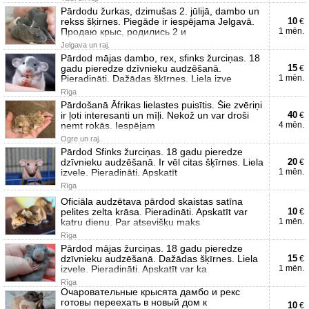
Pārdodu žurkas, dzimušas 2. jūlijā, dambo un
rekss šķirnes. Piegāde ir iespējama Jelgavā.
10
€
Продаю крыс, родились 2 и
1 mēn.
Jelgava un raj.
Pārdod mājas dambo, rex, sfinks žurciņas. 18
gadu pieredze dzīvnieku audzēšanā.
15
€
Pieradināti. Dažādas šķīrnes. Liela izve
1 mēn.
Rīga
Pārdošanā Āfrikas lielastes puisītis. Šie zvēriņi
ir ļoti interesanti un mīļi. Nekož un var droši
40
€
ņemt rokās. Iespējam
4 mēn.
Ogre un raj.
Pārdod Sfinks žurciņas. 18 gadu pieredze
dzīvnieku audzēšanā. Ir vēl citas šķīrnes. Liela
20
€
izvele. Pieradināti. Apskatīt
1 mēn.
Rīga
Oficiāla audzētava pārdod skaistas satīna
pelites zelta krāsa. Pieradināti. Apskatīt var
10
€
katru dienu. Par atsevišķu maks
1 mēn.
Rīga
Pārdod mājas žurciņas. 18 gadu pieredze
dzīvnieku audzēšanā. Dažādas šķīrnes. Liela
15
€
izvele. Pieradināti. Apskatīt var ka
1 mēn.
Rīga
Очаровательные крысята дамбо и рекс
готовы переехать в новый дом к
10
€