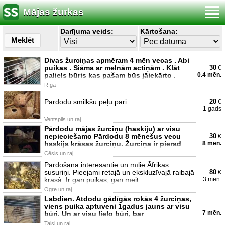
Mājas žurkas
Darījuma veids:
Kārtošana:
Meklēt
Divas žurciņas apmēram 4 mēn vecas . Abi
puikas . Siāma ar melnām actiņām . Klāt
30
€
paliels būris kas pašam būs jāiekārto .
0.4 mēn.
Rīga
Pārdodu smilkšu peļu pāri
20
€
1 gads
Ventspils un raj.
Pārdodu mājas žurciņu (haskiju) ar visu
nepieciešamo Pārdodu 8 mēnešus vecu
30
€
haskija krāsas žurciņu. Žurciņa ir pierad
8 mēn.
Cēsis un raj.
Pārdošanā interesantie un mīļie Āfrikas
susuriņi. Pieejami retajā un ekskluzīvajā raibajā
80
€
krāsà. Ir gan puikas, gan meit
3 mēn.
Ogre un raj.
Labdien. Atdodu gādīgās rokās 4 žurciņas,
viens puika aptuveni 1gadus jauns ar visu
-
7 mēn.
būri. Un ar visu lielo būri, bar
Talsi un raj.