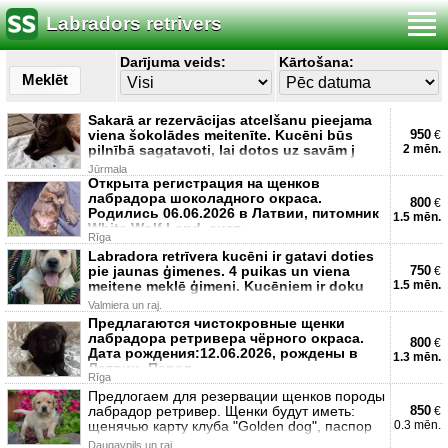
Labradors retrivers
Darījuma veids:
Kārtošana:
Meklēt
Sakarā ar rezervācijas atcelšanu pieejama
viena šokolādes meitenīte. Kucēni būs
950
€
pilnībā sagatavoti, lai dotos uz savām j
2 mēn.
Jūrmala
Открыта регистрация на щенков
лабрадора шоколадного окраса.
800
€
Родились 06.06.2026 в Латвии, питомник
1.5 mēn.
White Wolf Lend, сист
Rīga
Labradora retrīvera kucēni ir gatavi doties
pie jaunas ģimenes. 4 puikas un viena
750
€
meitene meklē ģimeni. Kucēniem ir doku
1.5 mēn.
Valmiera un raj.
Предлагаются чистокровные щенки
лабрадора ретривера чёрного окраса.
800
€
Дата рождения:12.06.2026, рождены в
1.3 mēn.
Латвии. Перед
Rīga
Предлогаем для резервации щенков породы
лабрадор ретривер. Щенки будут иметь:
850
€
щенячью карту клуба "Golden dog", паспор
0.3 mēn.
Daugavpils un raj.