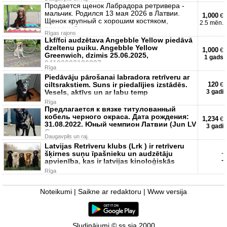
Продается щенок Лабрадора ретривера -
мальчик. Родился 13 мая 2026 в Латвии.
1,000
€
Щенок крупный с хорошим костяком,
2.5 mēn.
породный
Rīgas rajons
Lkf/fci audzētava Angebble Yellow piedāvā
dzeltenu puiku. Angebble Yellow
1,000
€
Greenwich, dzimis 25.06.2025,
1 gads
94100003186897
Rīga
Piedāvāju pārošanai labradora retrīveru ar
ciltsrakstiem. Suns ir piedalījies izstādēs.
120
€
Vesels, aktīvs un ar labu temp
3 gadi
Rīga
Предлагается к вязке титулованный
кобель черного окраса. Дата рождения:
1,234
€
31.08.2022. Юный чемпион Латвии (Jun LV
3 gadi
C
Daugavpils un raj.
Latvijas Retrīveru klubs (Lrk ) ir retrīveru
šķirnes suņu īpašnieku un audzētāju
-
-
apvienība, kas ir latvijas kinoloģiskās
Rīga
Noteikumi
|
Saikne ar redaktoru
|
Www versija
Sludinājumi © ss sia 2000