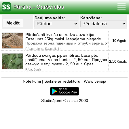
Pārtika - Garšvielas
Darījuma veids:
Kārtošana:
Meklēt
Pārdošanā kviešu un rudzu auzu klijas.
Fasējums 25kg maisi. Iespējama piegāde.
10
€/gab.
Продажа зерна пшеницы и отруби зерна. У
Rīgas rajons, Salaspils l. t.
Pārdodu svaigas piparmētras. Lasu pēc
pasūtījuma. Viena bunte - 2, 50 eur. Продаю
2.50
€/gab.
свежую мяту, пучок - 2, 50 eur. Срез
Rīga, Jugla
Noteikumi
|
Saikne ar redaktoru
|
Www versija
Sludinājumi © ss sia 2000