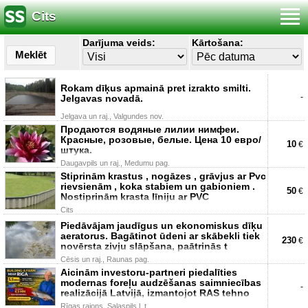
Cits
Darījuma veids:
Kārtošana:
Meklēt
Rokam dīķus apmainā pret izrakto smilti.
-
Jelgavas novadā.
Jelgava un raj., Valgundes nov.
Продаются водяные лилии нимфеи.
Красные, розовые, белые. Цена 10 евро/
10
€
штука.
Daugavpils un raj., Medumu pag.
Stiprinām krastus , nogāzes , grāvjus ar Pvc
rievsienām , koka stabiem un gabioniem .
50
€
Nostiprinām krasta līniju ar PVC
Cits
Piedāvājam jaudīgus un ekonomiskus dīķu
aeratorus. Bagātinot ūdeni ar skābekli tiek
230
€
novērsta zivju slāpšana, paātrinās t
Cēsis un raj., Raunas pag.
Aicinām investoru-partneri piedalīties
modernas foreļu audzēšanas saimniecības
-
realizācijā Latvijā, izmantojot RAS tehno
Rīgas rajons, Salaspils l. t.