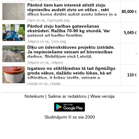
Pārdod tiem kam interesē atīstīt zivju
rūpniecību audzēt zivis un vēžus , rakt
80,000
€
dīķus kuros dzidrs aukst avotu ūdens jo a
Ogre un raj., Ogresgala pag.
Pārdod zivju barības gatavošanas
ekstrūderi. Ražība 70-90 kg stundā. Var
5,045
€
gatavot arī barību forelēm.
Jelgava un raj., Cenu pag.
Dīķu un ūdenskrātuves projektu izstrāde.
Ja nepieciešams veicam arī būvniecības
-
darbus. Strādājam visā Latvijā.
Jelgava un raj., Jelgava
Izgatavo no stiklšķiedras tā tad ilgmūžīgs
groda vākus, dažādu veidu lūkas, kā arī
110
€
siltinātus, ir krāsu izvēle, veicam a
Liepāja un raj., Liepāja
Noteikumi
|
Saikne ar redaktoru
|
Www versija
Sludinājumi © ss sia 2000